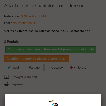
Attache bas de pantalon confédéré noir
Référence
PANTS-BLACKREBEL
État :
Nouveau produit
Véritable Attache bas de pantalon made in USA confédéré noir
3
Produits
Commandez maintenant livraison 2-4 jours pour cet article
Attention : dernières pièces disponibles !
Tweet
Partager
Google+
Pinterest
Envoyer à un ami
Imprimer
24,90 €