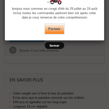
bonjour nous sommes en congé d'été du 29 juillet au 19 août
Quantité
inclus toutes les commandes partiront bien sûr après cette
date je vous remercie de votre compréhension
Fermer
Ajouter au panier
fermer
Ajouter à ma liste d'envies
EN SAVOIR PLUS
Cette sangle sert à fixer le bas du pantalon
Evite ainsi que le pantalon remonte sur les mollets
Efficace et agréable sur les long trajet
Longueur 24 cm réglable