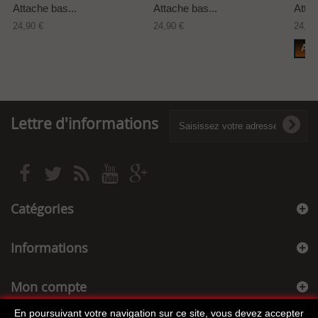
Attache bas...
Attache bas...
Attac
24,90 €
24,90 €
24,90
Add
Lettre d'informations
Catégories
Informations
Mon compte
En poursuivant votre navigation sur ce site, vous devez accepter