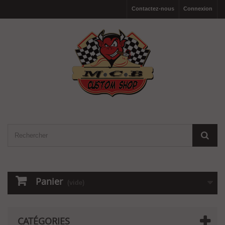
Contactez-nous
Connexion
Panier
(vide)
CATÉGORIES