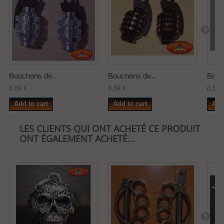
Bouchons de...
Bouchons de...
Bouc
8,89 €
8,89 €
8,89 
Add to cart
Add to cart
Add
LES CLIENTS QUI ONT ACHETÉ CE PRODUIT
ONT ÉGALEMENT ACHETÉ...