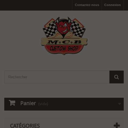
Contactez-nous
Connexion
Panier
(vide)
CATÉGORIES