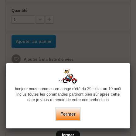
Quantité
Ajouter au panier
Ajouter à ma liste d'envies
bonjour nous sommes en congé d'été du 29 juillet au 19 août
inclus toutes les commandes partiront bien sûr après cette
FICHE TECHNIQUE
date je vous remercie de votre compréhension
Fermer
Compositions
ABS
fermer