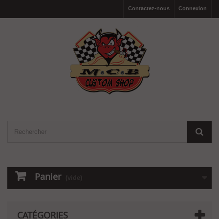
Contactez-nous
Connexion
Panier
(vide)
CATÉGORIES