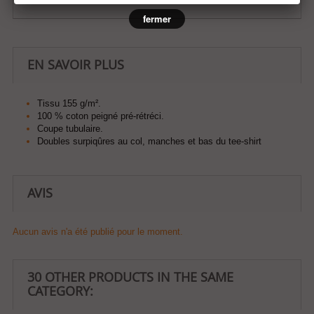
fermer
EN SAVOIR PLUS
Tissu 155 g/m².
100 % coton peigné pré-rétréci.
Coupe tubulaire.
Doubles surpiqûres au col, manches et bas du tee-shirt
AVIS
Aucun avis n'a été publié pour le moment.
30 OTHER PRODUCTS IN THE SAME
CATEGORY: