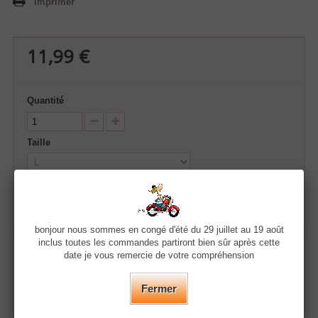
Imprimer
11,99 €
Quantité
Taille
Couleur
bonjour nous sommes en congé d'été du 29 juillet au 19 août
inclus toutes les commandes partiront bien sûr après cette
Ajouter au panier
date je vous remercie de votre compréhension
Fermer
Ajouter à ma liste d'envies