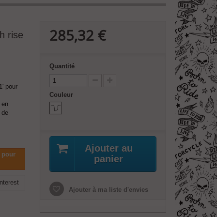
285,32 €
h rise
Quantité
1' pour
Couleur
 en
 de
Ajouter au
 pour
panier
nterest
Ajouter à ma liste d'envies