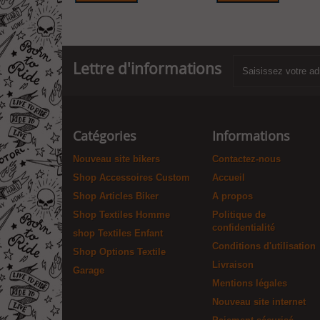
Lettre d'informations
Catégories
Informations
Nouveau site bikers
Contactez-nous
Shop Accessoires Custom
Accueil
Shop Articles Biker
A propos
Shop Textiles Homme
Politique de
confidentialité
shop Textiles Enfant
Conditions d'utilisation
Shop Options Textile
Livraison
Garage
Mentions légales
Nouveau site internet