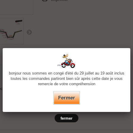
bonjour nous sommes en congé d'été du 29 juillet au 19 août inclus
toutes les commandes partiront bien sûr après cette date je vous
remercie de votre compréhension
récit à 1 "de sorte que les commandes de guidon standard s'adaptent.
Fermer
fermer