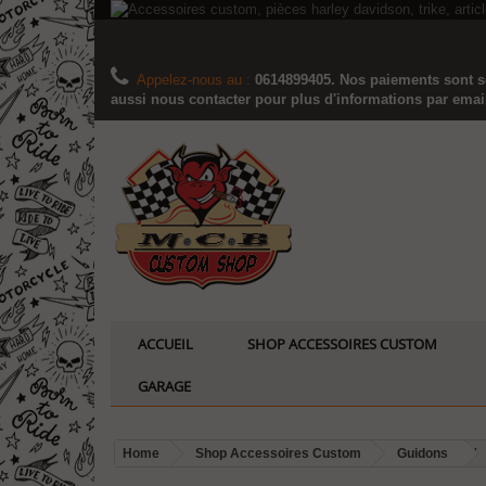
Appelez-nous au :
0614899405. Nos paiements sont sé
aussi nous contacter pour plus d'informations par email..
ACCUEIL
SHOP ACCESSOIRES CUSTOM
GARAGE
Home
Shop Accessoires Custom
Guidons