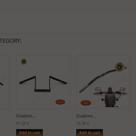
ATEGORY:
Guidons...
Guidons...
97,28 €
72,36 €
Add to cart
Add to cart