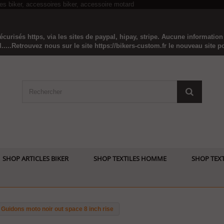
curisés https, via les sites de paypal, hipay, stripe. Aucune informatio
...Retrouvez nous sur le site https://bikers-custom.fr le nouveau site pou
SHOP ARTICLES BIKER
SHOP TEXTILES HOMME
SHOP TEXT
Guidons moto noir out space 8 inch rise