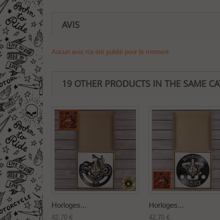
AVIS
Aucun avis n'a été publié pour le moment.
19 OTHER PRODUCTS IN THE SAME C
Horloges...
Horloges...
42,70 €
42,70 €