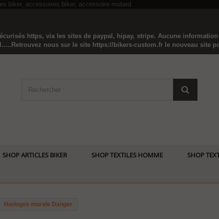
curisés https, via les sites de paypal, hipay, stripe. Aucune informatio
...Retrouvez nous sur le site https://bikers-custom.fr le nouveau site pou
SHOP ARTICLES BIKER
SHOP TEXTILES HOMME
SHOP TEXT
Horloges murale Danger