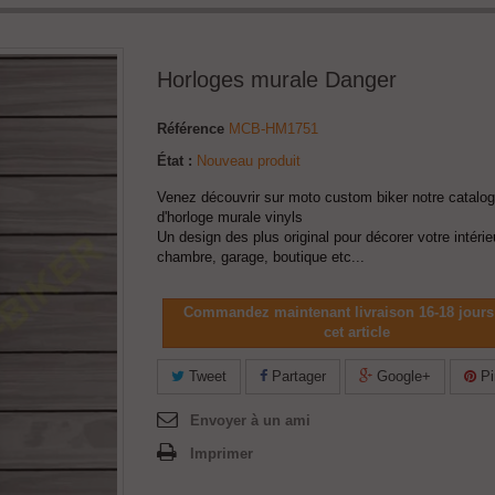
Horloges murale Danger
Référence
MCB-HM1751
État :
Nouveau produit
Venez découvrir sur moto custom biker notre catalo
d'horloge murale vinyls
Un design des plus original pour décorer votre intérie
chambre, garage, boutique etc...
Commandez maintenant livraison 16-18 jours
cet article
Tweet
Partager
Google+
Pi
Envoyer à un ami
Imprimer