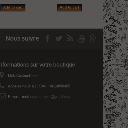
Add to cart
Add to cart
Add to
Nous suivre
Informations sur votre boutique
MotoCustomBiker
Appelez-nous au :
SAV : 0614899405
E-mail :
motocustombiker@gmail.com