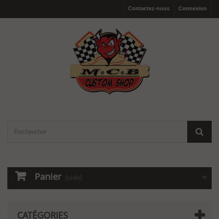
Contactez-nous
Connexion
Panier
(vide)
CATÉGORIES