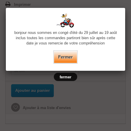
Imprimer
41,73 €
bonjour nous sommes en congé d'été du 29 juillet au 19 août
inclus toutes les commandes partiront bien sûr après cette
date je vous remercie de votre compréhension
Quantité
Fermer
Horloges murale
fermer
Ajouter au panier
Ajouter à ma liste d'envies