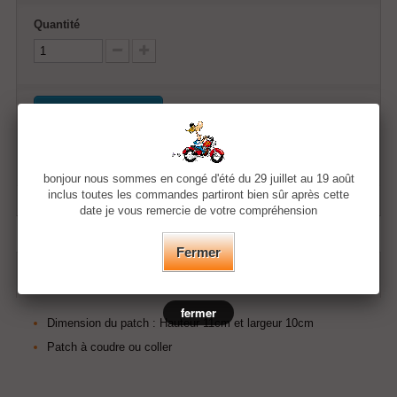
Quantité
Ajouter au panier
Ajouter à ma liste d'envies
bonjour nous sommes en congé d'été du 29 juillet au 19 août
inclus toutes les commandes partiront bien sûr après cette
date je vous remercie de votre compréhension
Fermer
EN SAVOIR PLUS
fermer
Dimension du patch :
Hauteur 11cm et largeur 10cm
Patch à coudre ou coller