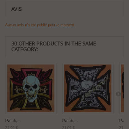
AVIS
Aucun avis n'a été publié pour le moment.
30 OTHER PRODUCTS IN THE SAME
CATEGORY:
Patch,...
Patch,...
Patch
21,99 €
21,99 €
21,99