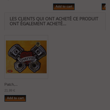
Add to cart
Add
LES CLIENTS QUI ONT ACHETÉ CE PRODUIT
ONT ÉGALEMENT ACHETÉ...
Patch,...
21,99 €
Add to cart