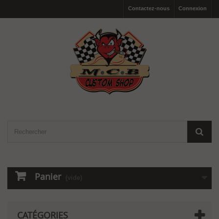
Contactez-nous
Connexion
Panier
(vide)
CATÉGORIES