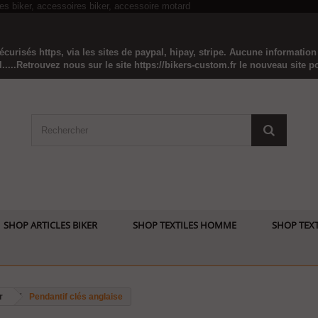
curisés https, via les sites de paypal, hipay, stripe. Aucune informatio
...Retrouvez nous sur le site https://bikers-custom.fr le nouveau site pou
SHOP ARTICLES BIKER
SHOP TEXTILES HOMME
SHOP TEXT
r
Pendantif clés anglaise