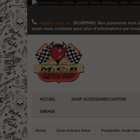
Appelez-nous au :
0614899405. Nos paiements sont sé
aussi nous contacter pour plus d'informations par email..
ACCUEIL
SHOP ACCESSOIRES CUSTOM
GARAGE
Home
Shop Articles Biker
Pendantifs mode bike