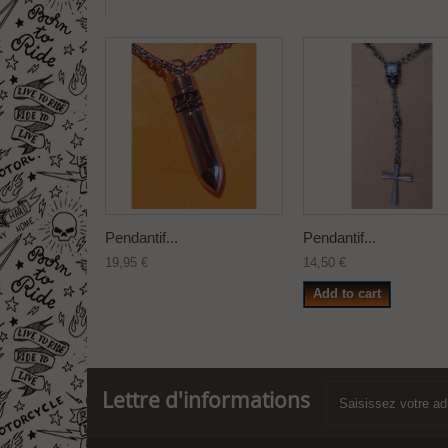
Pendantif...
Pendantif...
19,95 €
14,50 €
Add to cart
Lettre d'informations