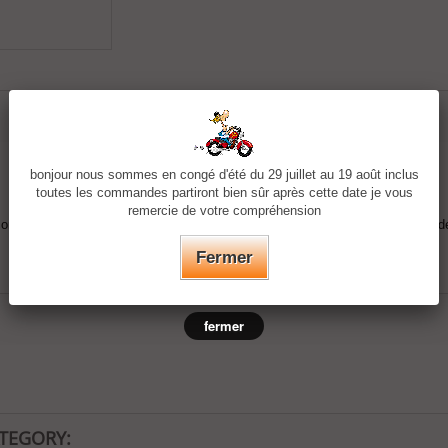
bonjour nous sommes en congé d'été du 29 juillet au 19 août inclus
toutes les commandes partiront bien sûr après cette date je vous
remercie de votre compréhension
 connu sous le nom de "
alpaca
". Cet alliage est constitué de 18 % de nickel, 
Fermer
fermer
ATEGORY: