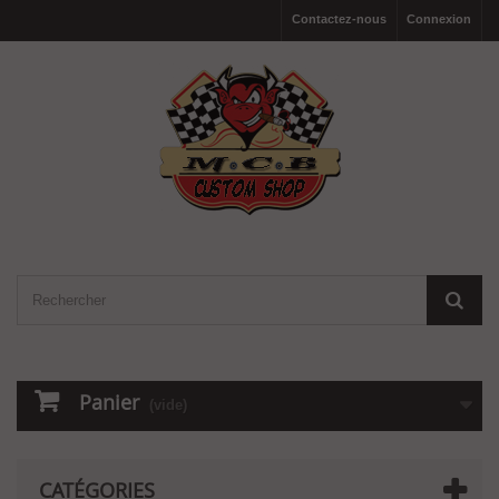
Contactez-nous
Connexion
Panier
(vide)
CATÉGORIES