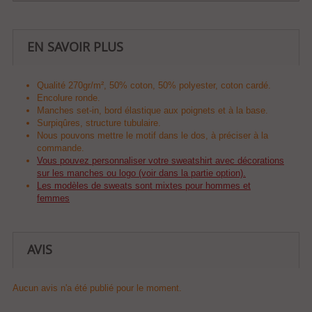
EN SAVOIR PLUS
Qualité 270gr/m², 50% coton, 50% polyester, coton cardé.
Encolure ronde.
Manches set-in, bord élastique aux poignets et à la base.
Surpiqûres, structure tubulaire.
Nous pouvons mettre le motif dans le dos, à préciser à la
commande.
Vous pouvez personnaliser votre sweatshirt avec décorations
sur les manches ou logo (voir dans la partie option).
Les modèles de sweats sont mixtes pour hommes et
femmes
AVIS
Aucun avis n'a été publié pour le moment.