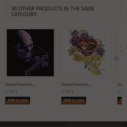
30 OTHER PRODUCTS IN THE SAME
CATEGORY:
Sweat Femme...
Sweat Femme...
Swea
27,50 €
27,50 €
27,50
Add to cart
Add to cart
Add