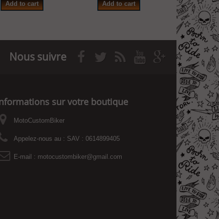
Add to cart
Add to cart
Add to
Nous suivre
Informations sur votre boutique
MotoCustomBiker
Appelez-nous au :
SAV : 0614899405
E-mail :
motocustombiker@gmail.com