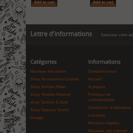
Add to cart
Add to cart
Lettre d'informations
Catégories
Informations
Nouveau site bikers
Contactez-nous
Shop Accessoires Custom
Accueil
Shop Articles Biker
A propos
Shop Textiles Homme
Politique de
confidentialité
shop Textiles Enfant
Conditions d'utilisation
Shop Options Textile
Livraison
Garage
Mentions légales
Nouveau site internet