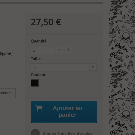
27,50 €
Quantité
0gr/m²,
Taille
S
Couleur
nterest
Ajouter au
panier
Ajouter à ma liste d'envies