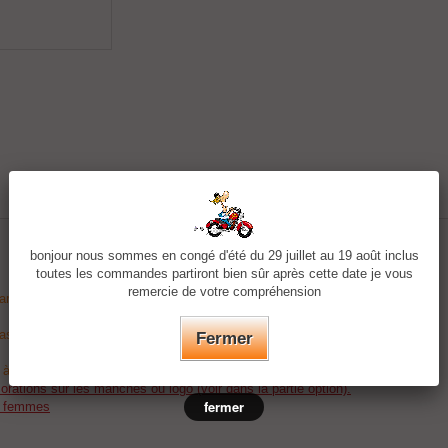
bonjour nous sommes en congé d'été du 29 juillet au 19 août inclus
toutes les commandes partiront bien sûr après cette date je vous
remercie de votre compréhension
ardé.
base.
Fermer
r à la commande.
rations sur les manches ou logo (voir dans la partie option).
fermer
t femmes