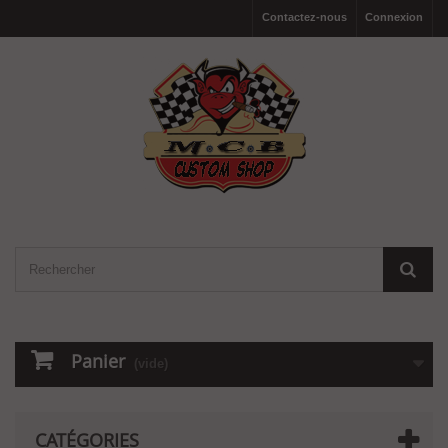
Contactez-nous
Connexion
Panier
(vide)
CATÉGORIES