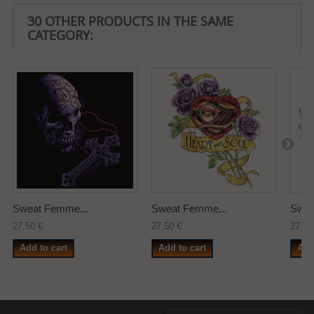
30 OTHER PRODUCTS IN THE SAME
CATEGORY:
Sweat Femme...
Sweat Femme...
Swea
27,50 €
27,50 €
27,50
Add to cart
Add to cart
Add