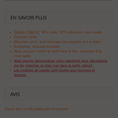
EN SAVOIR PLUS
Qualité 270gr/m², 50% coton, 50% polyester, coton cardé.
Encolure ronde.
Manches set-in, bord élastique aux poignets et à la base.
Surpiqûres, structure tubulaire.
Nous pouvons mettre le motif dans le dos, à préciser à la
commande.
Vous pouvez personnaliser votre sweatshirt avec décorations
sur les manches ou logo (voir dans la partie option).
Les modèles de sweats sont mixtes pour hommes et
femmes
AVIS
Aucun avis n'a été publié pour le moment.