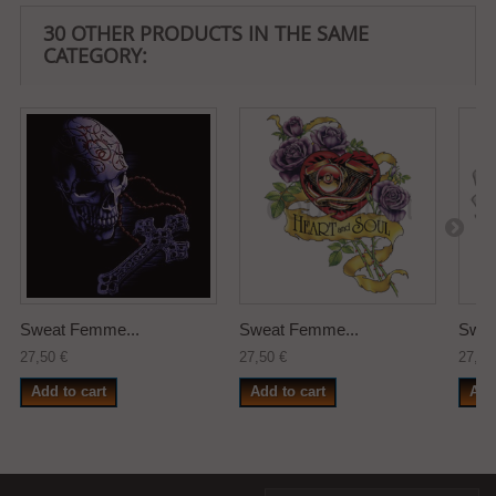
30 OTHER PRODUCTS IN THE SAME
CATEGORY:
Sweat Femme...
Sweat Femme...
Swea
27,50 €
27,50 €
27,50
Add to cart
Add to cart
Add