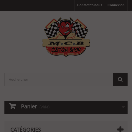
Contactez-nous
Connexion
Panier
(vide)
CATÉGORIES