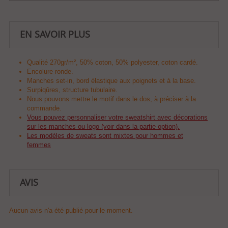
EN SAVOIR PLUS
Qualité 270gr/m², 50% coton, 50% polyester, coton cardé.
Encolure ronde.
Manches set-in, bord élastique aux poignets et à la base.
Surpiqûres, structure tubulaire.
Nous pouvons mettre le motif dans le dos, à préciser à la
commande.
Vous pouvez personnaliser votre sweatshirt avec décorations
sur les manches ou logo (voir dans la partie option).
Les modèles de sweats sont mixtes pour hommes et
femmes
AVIS
Aucun avis n'a été publié pour le moment.