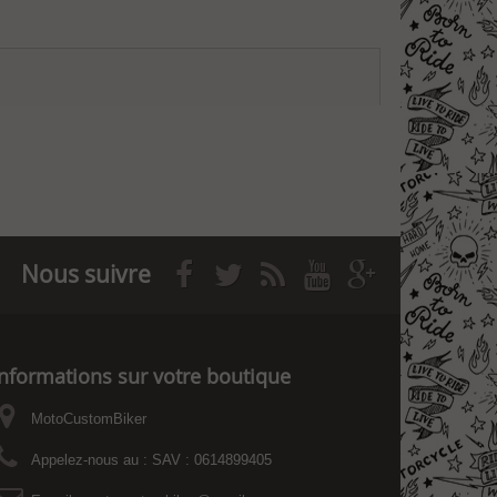
Nous suivre
Informations sur votre boutique
MotoCustomBiker
Appelez-nous au :
SAV : 0614899405