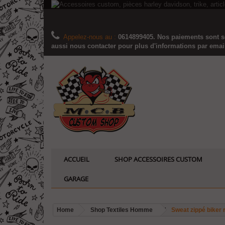
Appelez-nous au :
0614899405. Nos paiements sont sé
aussi nous contacter pour plus d'informations par email..
ACCUEIL
SHOP ACCESSOIRES CUSTOM
GARAGE
Home
Shop Textiles Homme
Sweat zippé biker 