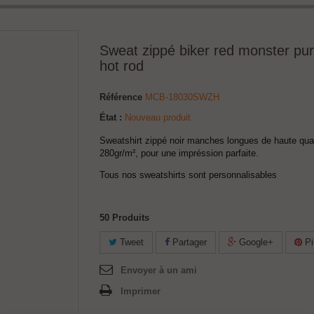
Sweat zippé biker red monster pur
hot rod
Référence
MCB-18030SWZH
État :
Nouveau produit
Sweatshirt zippé noir manches longues de haute qual
280gr/m², pour une impréssion parfaite.
Tous nos sweatshirts sont personnalisables
50
Produits
Tweet
Partager
Google+
Pi
Envoyer à un ami
Imprimer