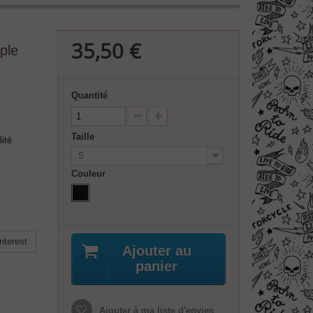
35,50 €
ple
Quantité
Taille
ité
S
Couleur
nterest
Ajouter au
panier
Ajouter à ma liste d'envies