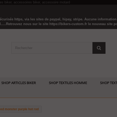
curisés https, via les sites de paypal, hipay, stripe. Aucune informatio
...Retrouvez nous sur le site https://bikers-custom.fr le nouveau site pou
SHOP ARTICLES BIKER
SHOP TEXTILES HOMME
SHOP TEXT
red monster purple hot rod