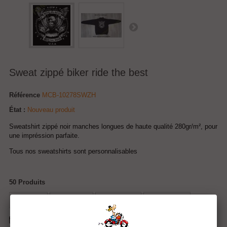
Sweat zippé biker ride the best
Référence
MCB-10278SWZH
État :
Nouveau produit
Sweatshirt zippé noir manches longues de haute qualité 280gr/m², pour
une impréssion parfaite.
Tous nos sweatshirts sont personnalisables
50
Produits
Tweet
Partager
Google+
Pinterest
Envoyer à un ami