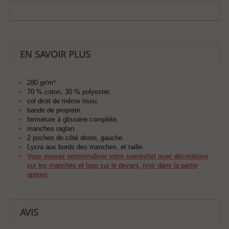
EN SAVOIR PLUS
280 gr/m².
70 % coton, 30 % polyester.
col droit de même tissu.
bande de propreté.
fermeture à glissière complète.
manches raglan.
2 poches de côté droite, gauche.
Lycra aux bords des manches, et taille.
Vous pouvez personnaliser votre sweatshirt avec décorations
sur les manches et logo sur le devant, (voir dans la partie
option).
AVIS