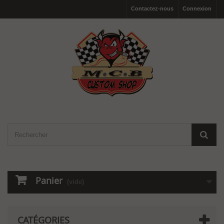
Contactez-nous
Connexion
Panier
(vide)
CATÉGORIES