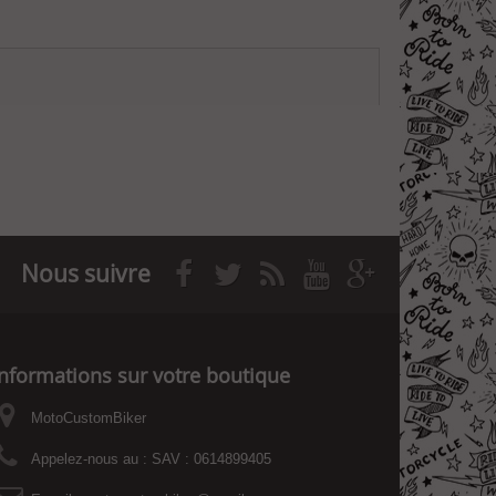
Nous suivre
Informations sur votre boutique
MotoCustomBiker
Appelez-nous au :
SAV : 0614899405