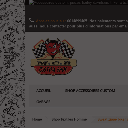
Appelez-nous au :
0614899405. Nos paiements sont sé
aussi nous contacter pour plus d'informations par email..
ACCUEIL
SHOP ACCESSOIRES CUSTOM
GARAGE
Home
Shop Textiles Homme
Sweat zippé biker 