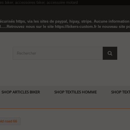
curisés https, via les sites de paypal, hipay, stripe. Aucune informatio
...Retrouvez nous sur le site https://bikers-custom.fr le nouveau site pou
SHOP ARTICLES BIKER
SHOP TEXTILES HOMME
SHOP TEXT
old road 66