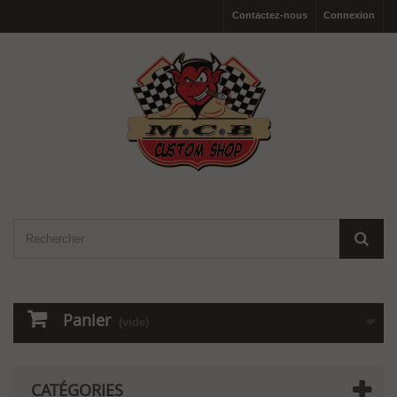
Contactez-nous
Connexion
Panier
(vide)
CATÉGORIES