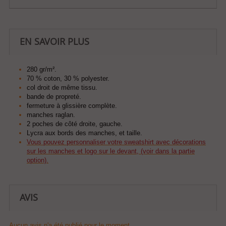
EN SAVOIR PLUS
280 gr/m².
70 % coton, 30 % polyester.
col droit de même tissu.
bande de propreté.
fermeture à glissière complète.
manches raglan.
2 poches de côté droite, gauche.
Lycra aux bords des manches, et taille.
Vous pouvez personnaliser votre sweatshirt avec décorations
sur les manches et logo sur le devant, (voir dans la partie
option).
AVIS
Aucun avis n'a été publié pour le moment.