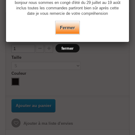
bonjour nous sommes en congé d'été du 29 juillet au 19 août
inclus toutes les commandes partiront bien sûr après cette
date je vous remercie de votre compréhension
35,50 €
Fermer
Quantité
fermer
Taille
Couleur
Ajouter au panier
Ajouter à ma liste d'envies