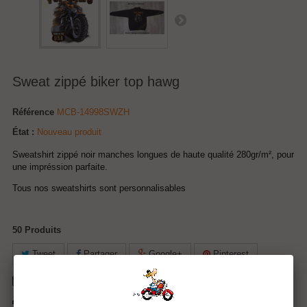
Sweat zippé biker top hawg
Référence
MCB-14998SWZH
État :
Nouveau produit
Sweatshirt zippé noir manches longues de haute qualité 280gr/m², pour
une impréssion parfaite.
Tous nos sweatshirts sont personnalisables
50
Produits
Tweet
Partager
Google+
Pinterest
Envoyer à un ami
Imprimer