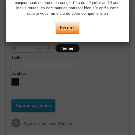
bonjour nous sommes en congé d'été du 29 juillet au 19 août
inclus toutes les commandes partiront bien sûr après cette
date je vous remercie de votre compréhension
35,50 €
Fermer
Quantité
fermer
Taille
Couleur
Ajouter au panier
Ajouter à ma liste d'envies