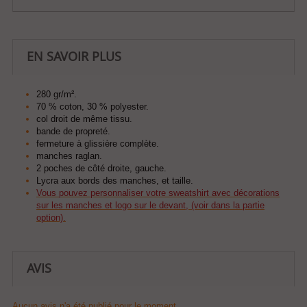
EN SAVOIR PLUS
280 gr/m².
70 % coton, 30 % polyester.
col droit de même tissu.
bande de propreté.
fermeture à glissière complète.
manches raglan.
2 poches de côté droite, gauche.
Lycra aux bords des manches, et taille.
Vous pouvez personnaliser votre sweatshirt avec décorations
sur les manches et logo sur le devant, (voir dans la partie
option).
AVIS
Aucun avis n'a été publié pour le moment.