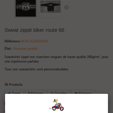
Sweat zippé biker route 66
Référence
MCB-15229SWZH
État :
Nouveau produit
Sweatshirt zippé noir manches longues de haute qualité 280gr/m², pour
une impréssion parfaite.
Tous nos sweatshirts sont personnalisables
50
Produits
Tweet
Partager
Google+
Pinterest
Envoyer à un ami
Imprimer