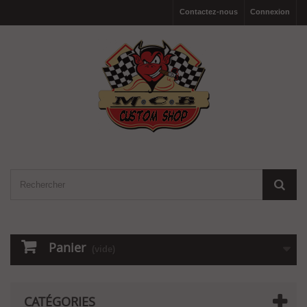
Contactez-nous
Connexion
Panier
(vide)
CATÉGORIES