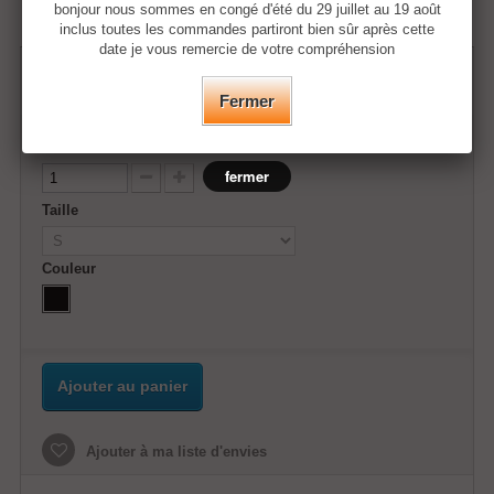
bonjour nous sommes en congé d'été du 29 juillet au 19 août
inclus toutes les commandes partiront bien sûr après cette
date je vous remercie de votre compréhension
35,50 €
Fermer
Quantité
fermer
Taille
Couleur
Ajouter au panier
Ajouter à ma liste d'envies