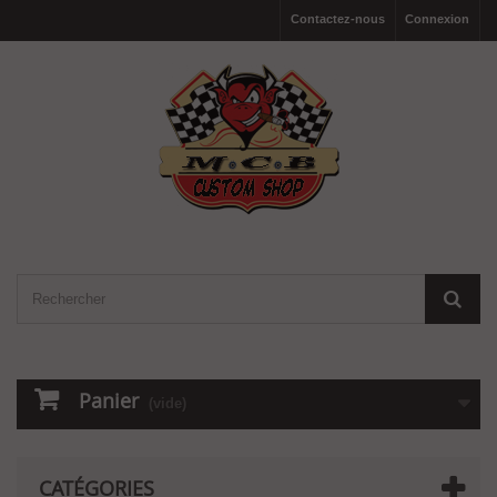
Contactez-nous
Connexion
Panier
(vide)
CATÉGORIES