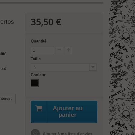
35,50 €
ertos
Quantité
lité
Taille
S
sont
Couleur
nterest
Ajouter au
panier
Ajouter à ma liste d'envies