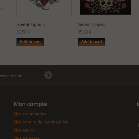
Sweat zippé...
Sweat zippé...
35,50 €
35,50 €
Add to cart
Add to cart
Mon compte
Mes commandes
Mes retours de marchandise
Mes avoirs
Mes adresses