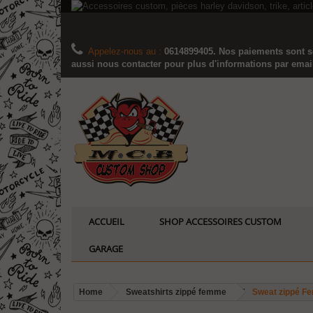
Appelez-nous au :
0614899405. Nos paiements sont sé
aussi nous contacter pour plus d'informations par email..
ACCUEIL
SHOP ACCESSOIRES CUSTOM
GARAGE
Home
Sweatshirts zippé femme
Sweat zippé Fe