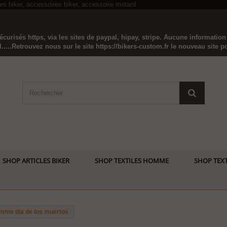
curisés https, via les sites de paypal, hipay, stripe. Aucune informatio
...Retrouvez nous sur le site https://bikers-custom.fr le nouveau site pou
SHOP ARTICLES BIKER
SHOP TEXTILES HOMME
SHOP TEXT
mme dia de los muertos