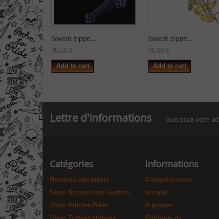
Sweat zippé...
Sweat zippé...
35,50 €
35,50 €
Add to cart
Add to cart
Lettre d'informations
Catégories
Informations
Nouveau site bikers
Contactez-nous
Shop Accessoires Custom
Accueil
Shop Articles Biker
A propos
Shop Textiles Homme
Politique de