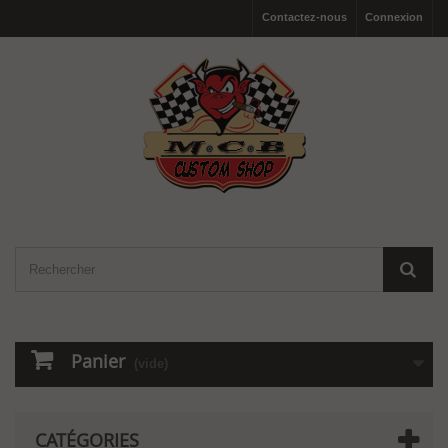
Contactez-nous
Connexion
Panier
(vide)
CATÉGORIES