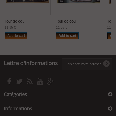
Tour de cou...
Tour de cou...
Tour 
11,95 €
11,95 €
11,95
Add to cart
Add to cart
Add
Lettre d'informations
Catégories
Informations