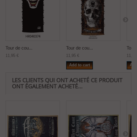
Tour de cou...
Tour de cou...
Tour 
11,95 €
11,95 €
11,95
Add to cart
Add
LES CLIENTS QUI ONT ACHETÉ CE PRODUIT
ONT ÉGALEMENT ACHETÉ...