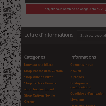
bonjour nous sommes en congé d'été du 29 ju
Lettre d'informations
Catégories
Informations
Nouveau site bikers
Contactez-nous
Shop Accessoires Custom
Accueil
Shop Articles Biker
A propos
Shop Textiles Homme
Politique de
confidentialité
shop Textiles Enfant
Conditions d'utilisation
Shop Options Textile
Livraison
Garage
Mentions légales