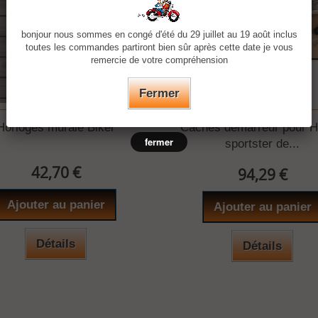
bonjour nous sommes en congé d'été du 29 juillet au 19 août inclus
toutes les commandes partiront bien sûr après cette date je vous
remercie de votre compréhension
Fermer
Horloges murale Biker
Caches démarreur pour H
fermer
sportster de...
42,70 €
94,29 €
Ajouter au panier
Ajouter au panier
Détails
Détails