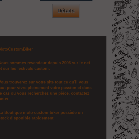
Détails
MotoCustomBiker
Nous sommes revendeur depuis 2006 sur le net
et sur les festivals custom.
Vous trouverez sur votre site tout ce qu'il vous
faut pour vivre pleinement votre passion et dans
le cas ou vous recherchez une pièce, contactez
nous
La Boutique moto-custom-biker possède un
stock disponible rapidement.