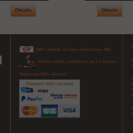
Détails
Détails
100% satisfait,
On vous répond sous 48H.
A
rticles bikers, livrables en de 3 à 18 jours
Règlement 100% sécurisé