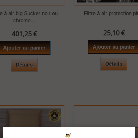
re à air big Sucker noir ou
Filtre à air protection pl
chrome...
25,10 €
401,25 €
Ajouter au panier
Ajouter au panier
Détails
Détails