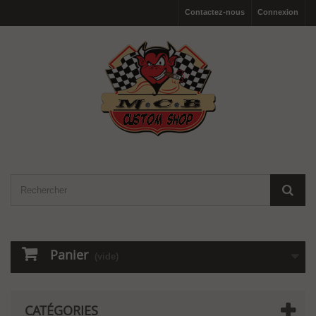
Contactez-nous
Connexion
Panier
(vide)
CATÉGORIES