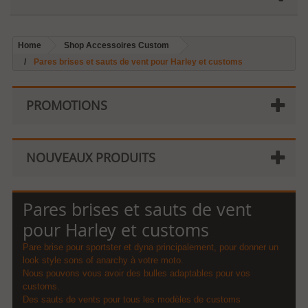
Home
Shop Accessoires Custom
Pares brises et sauts de vent pour Harley et customs
PROMOTIONS
NOUVEAUX PRODUITS
Pares brises et sauts de vent
pour Harley et customs
Pare brise pour sportster et dyna principalement, pour donner un
look style sons of anarchy à votre moto.
Nous pouvons
vous
avoir des bulles adaptables pour vos
customs.
Des sauts de vents pour tous les modèles de customs