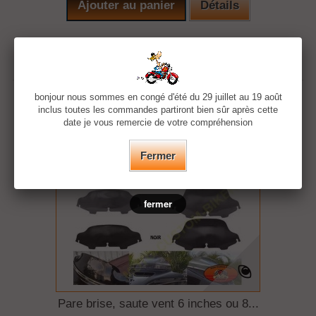
Ajouter au panier
Détails
Ajouter à ma liste d'envies
Ajouter au comparateur
bonjour nous sommes en congé d'été du 29 juillet au 19 août
inclus toutes les commandes partiront bien sûr après cette
date je vous remercie de votre compréhension
Fermer
fermer
Pare brise, saute vent 6 inches ou 8...