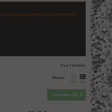
tout pour le protéger pendant votre déplacement sur
Il y a 7 produits.
Afficher :
Grille
Liste
Comparer (
0
)