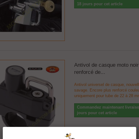
18 jours pour cet article
Antivol de casque moto noir
renforcé de...
Antivol universel de casque, nouvell
savage. Encore plus renforcé couleu
uniquement pour tube de 22 à 28 
Commandez maintenant livraiso
jours pour cet article