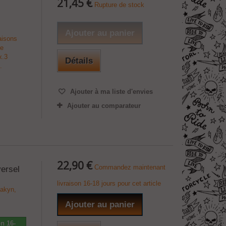
21,45 €
Rupture de stock
Ajouter au panier
aisons
de
x.3
Détails
.
Ajouter à ma liste d'envies
Ajouter au comparateur
22,90 €
Commandez maintenant
versel
livraison 16-18 jours pour cet article
yakyn,
Ajouter au panier
n 16-