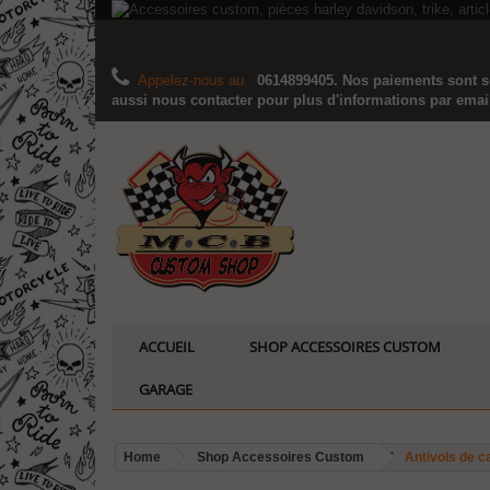
Appelez-nous au :
0614899405. Nos paiements sont sé
aussi nous contacter pour plus d'informations par email..
ACCUEIL
SHOP ACCESSOIRES CUSTOM
GARAGE
Home
Shop Accessoires Custom
Antivols de 