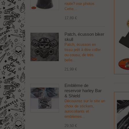
route? voir photos
Cette...
17,89 €
Patch, écusson biker
skull
Patch, écusson en
tissu prêt à être coller
ou cousu, de très
belle...
21,99 €
Emblème de
reservoir harley Bar
& Shield
Découvrez sur le site un
choix de stickers,
autocollants et
emblèmes...
29,50 €