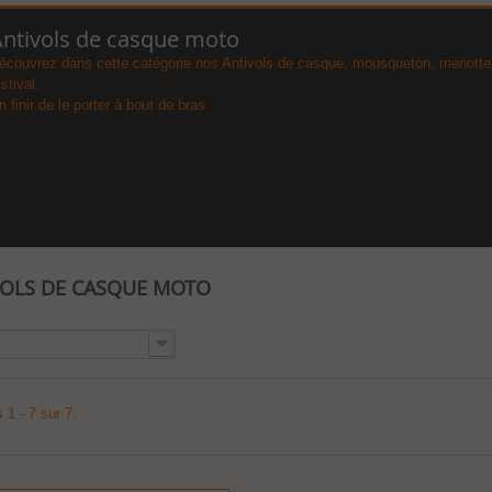
ntivols de casque moto
écouvrez dans cette catégorie nos Antivols de casque, mousqueton, menotte 
estival.
n finir de le porter à bout de bras.
VOLS DE CASQUE MOTO
 1 - 7 sur 7.