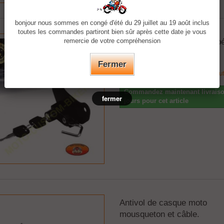
bonjour nous sommes en congé d'été du 29 juillet au 19 août inclus
toutes les commandes partiront bien sûr après cette date je vous
Antivol de casque moto, spé
remercie de votre compréhension
Indian scout
Fermer
Antivol de casque pour Indian Scou
Commandez maintenant livraiso
fermer
jours pour cet article
Antivol de casque moto
mousqueton et câble.