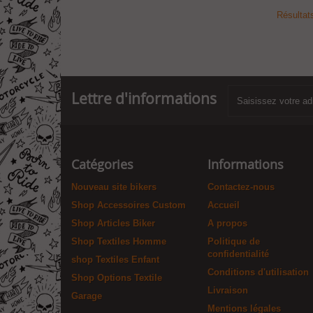
Résultats
Lettre d'informations
Catégories
Informations
Nouveau site bikers
Contactez-nous
Shop Accessoires Custom
Accueil
Shop Articles Biker
A propos
Shop Textiles Homme
Politique de
confidentialité
shop Textiles Enfant
Conditions d'utilisation
Shop Options Textile
Livraison
Garage
Mentions légales