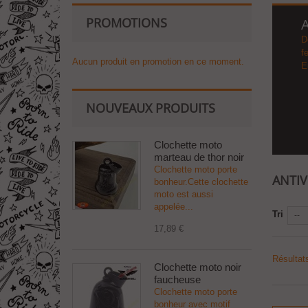
PROMOTIONS
A
D
f
Aucun produit en promotion en ce moment.
E
NOUVEAUX PRODUITS
Clochette moto
marteau de thor noir
Clochette moto porte
ANTI
bonheur.Cette clochette
moto est aussi
appelée...
Tri
--
17,89 €
Résultats
Clochette moto noir
faucheuse
Clochette moto porte
bonheur avec motif