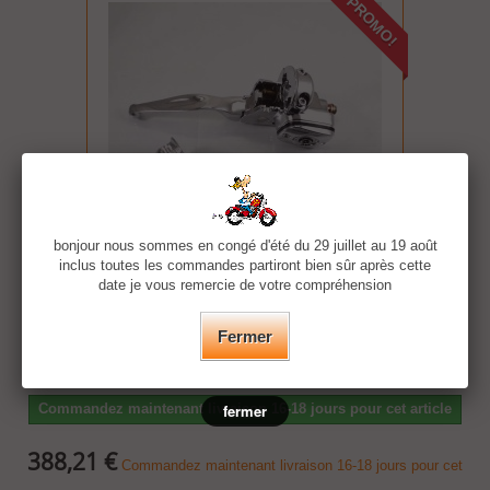
PROMO!
bonjour nous sommes en congé d'été du 29 juillet au 19 août
inclus toutes les commandes partiront bien sûr après cette
date je vous remercie de votre compréhension
Kit complet Leviers de frein avec...
Fermer
Kit Leviers de frein avec réservoir et commande d'embrayage chrome
pour harley.
Commandez maintenant livraison 16-18 jours pour cet article
fermer
388,21 €
Commandez maintenant livraison 16-18 jours pour cet