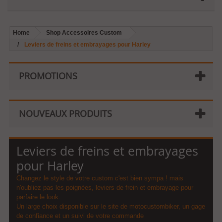
Home
Shop Accessoires Custom
Leviers de freins et embrayages pour Harley
PROMOTIONS
NOUVEAUX PRODUITS
Leviers de freins et embrayages
pour Harley
Changez le style de votre custom c'est bien sympa ! mais
n'oubliez pas les poignées, leviers de frein et embrayage pour
parfaire le look.
Un large choix disponible sur le site de motocustombiker, un gage
de confiance et un suivi de votre commande