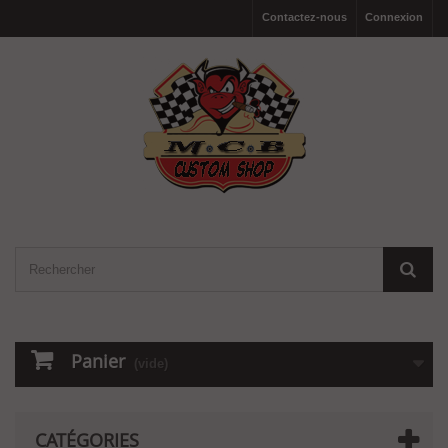
Contactez-nous
Connexion
Panier
(vide)
CATÉGORIES