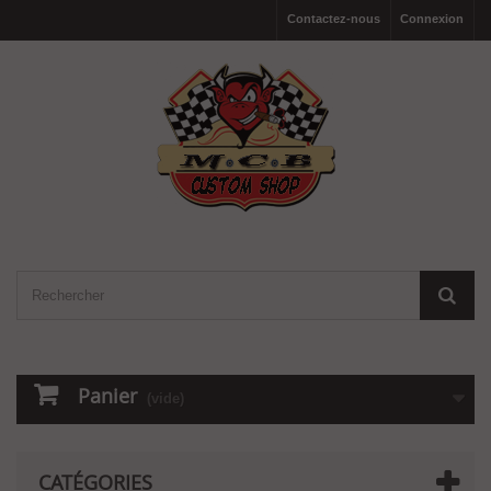
Contactez-nous
Connexion
Panier
(vide)
CATÉGORIES