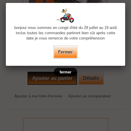
Risers 7" pullback chromé pour harley et...
bonjour nous sommes en congé d'été du 29 juillet au 19 août
inclus toutes les commandes partiront bien sûr après cette
Risers 7" pullback chromé pour harley et custom.
date je vous remercie de votre compréhension
Commandez maintenant livraison 16-18 jours pour cet article
Fermer
71,45 €
Commandez maintenant livraison 16-18 jours pour cet
article
fermer
Ajouter au panier
Détails
Ajouter à ma liste d'envies
Ajouter au comparateur