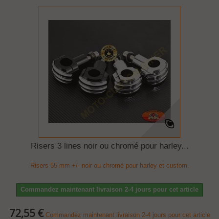
Risers 3 lines noir ou chromé pour harley...
Risers 55 mm +/- noir ou chromé pour harley et custom.
Commandez maintenant livraison 2-4 jours pour cet article
72,55 €
Commandez maintenant livraison 2-4 jours pour cet article