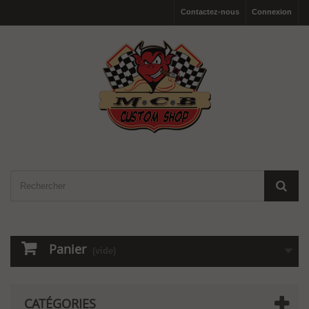
Contactez-nous
Connexion
Panier
(vide)
CATÉGORIES