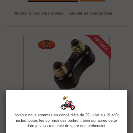
Ajouter à ma liste d'envies
Ajouter au comparateur
PROMO!
bonjour nous sommes en congé d'été du 29 juillet au 19 août
Boutons poussoir de guidon 2 boutons
inclus toutes les commandes partiront bien sûr après cette
date je vous remercie de votre compréhension
Boutons poussoir de guidon avec 2 boutons et 3 couleurs