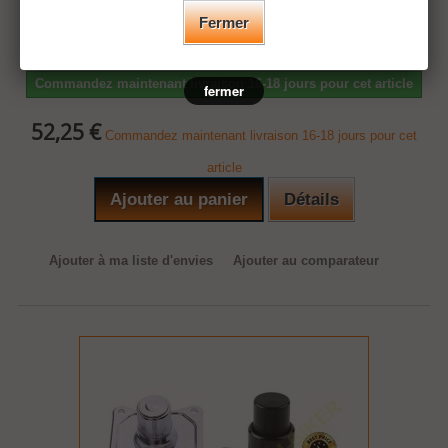
différentesExtra Plate pour se fixer sur le guidon de 25.4 ou 22 mm
Fermer
avec une vis.
Commandez maintenant livraison 16-18 jours pour cet article
fermer
52,25 €
Commandez maintenant livraison 16-18 jours pour cet
article
Ajouter au panier
Détails
Ajouter à ma liste d'envies
Ajouter au comparateur