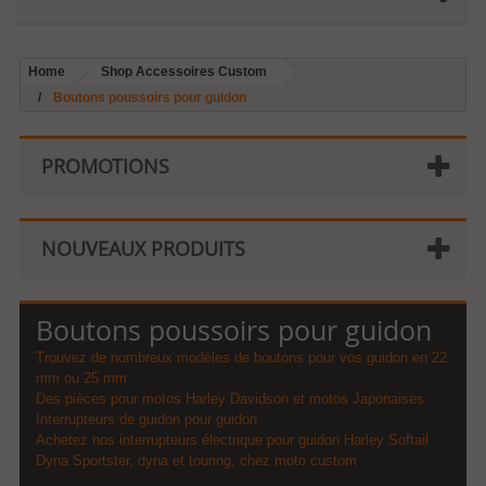
Home
Shop Accessoires Custom
Boutons poussoirs pour guidon
PROMOTIONS
NOUVEAUX PRODUITS
Boutons poussoirs pour guidon
Trouvez de nombreux modèles de boutons pour vos guidon en 22
mm ou 25 mm
Des pièces pour motos Harley Davidson et motos Japonaises.
Interrupteurs de guidon pour guidon
Achetez nos interrupteurs électrique pour guidon Harley Softail
Dyna Sportster, dyna et touring, chez moto custom