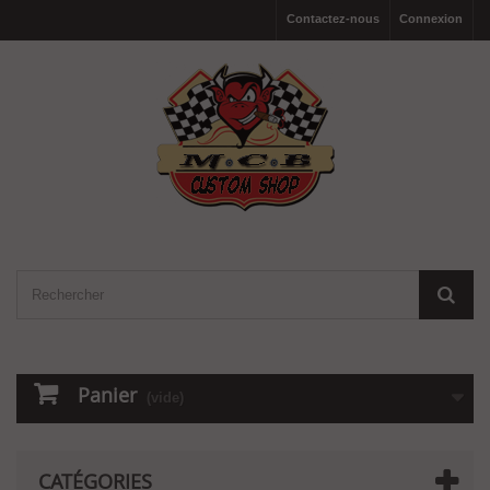
Contactez-nous
Connexion
Panier
(vide)
CATÉGORIES