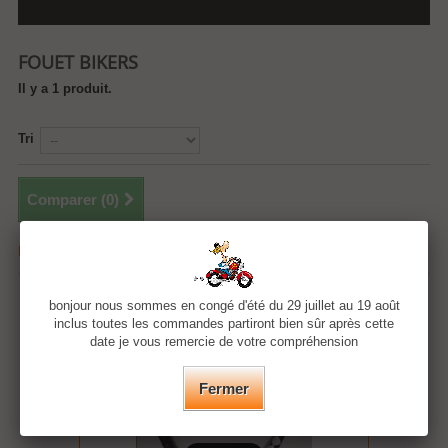
FOUET BIKERS
Il y a 1 produit.
Tri
Comparer (
0
)
Résultats 1 - 1 sur 1.
bonjour nous sommes en congé d'été du 29 juillet au 19 août
inclus toutes les commandes partiront bien sûr après cette
date je vous remercie de votre compréhension
Fermer