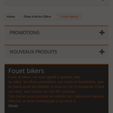
Home
Shop Articles Biker
Fouet bikers
PROMOTIONS
NOUVEAUX PRODUITS
Fouet bikers
Fouet du bikers, est auss appelé le getback whip.
Au début, les bikers possédaient une chaîne en bandoulière, puis
la chaîne ayant été interdite, le fouet en cuir l’a remplacée. C’était
une arme pour fouetter les club MC adverses.
Cela servait aussi à écarter les voitures qui s’approchait trop près.
Attachés au levier d’embrayage ou au levier d...
Détails