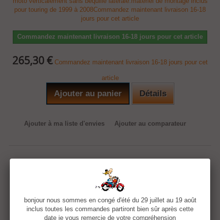
moto verticalement sans béquille latérale.matériel de montage inclus
pour touring de 1999 à 2008Commandez maintenant livraison 16-18
jours pour cet article
Commandez maintenant livraison 16-18 jours pour cet article
265,30 €
Commandez maintenant livraison 16-18 jours pour cet
article
Ajouter au panier
Détails
Ajouter à ma liste d'envies
Ajouter au comparateur
bonjour nous sommes en congé d'été du 29 juillet au 19 août
inclus toutes les commandes partiront bien sûr après cette
date je vous remercie de votre compréhension