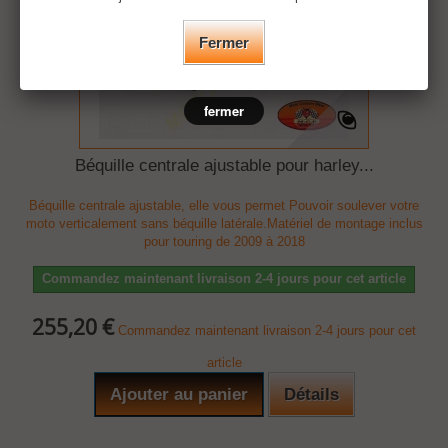
Fermer
fermer
Béquille centrale ajustable pour harley...
Béquille centrale ajustable, elle vous permet Pouvoir soulever votre
moto verticalement sans béquille latérale.Matériel de montage inclus
pour touring de 2009 à 2018
Commandez maintenant livraison 2-4 jours pour cet article
255,20 €
Commandez maintenant livraison 2-4 jours pour cet
article
Ajouter au panier
Détails