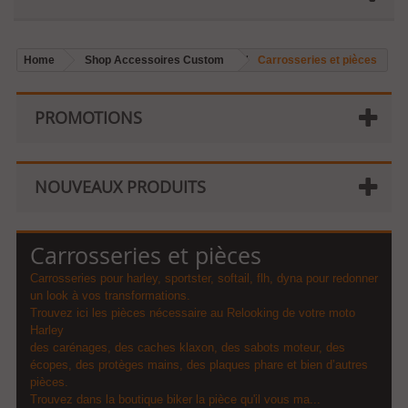
Home
Shop Accessoires Custom
Carrosseries et pièces
PROMOTIONS
NOUVEAUX PRODUITS
Carrosseries et pièces
Carrosseries pour harley, sportster, softail, flh, dyna pour redonner
un look à vos transformations.
Trouvez ici les pièces nécessaire au Relooking de votre moto
Harley
des carénages, des caches klaxon, des sabots moteur, des
écopes, des protèges mains, des plaques phare et bien d’autres
pièces.
Trouvez dans la boutique biker la pièce qu'il vous ma...