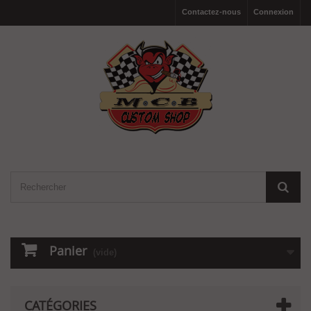
Contactez-nous
Connexion
Panier
(vide)
CATÉGORIES