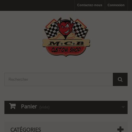
Contactez-nous
Connexion
Panier
(vide)
CATÉGORIES