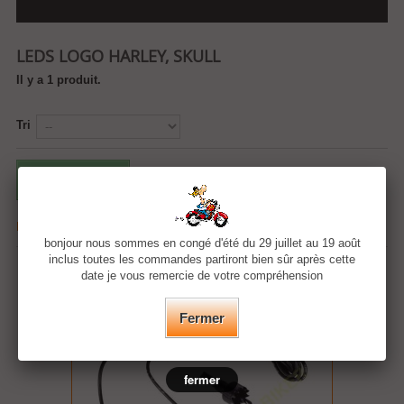
LEDS LOGO HARLEY, SKULL
Il y a 1 produit.
Tri
Comparer (
0
)
Résultats 1 - 1 sur 1.
bonjour nous sommes en congé d'été du 29 juillet au 19 août
inclus toutes les commandes partiront bien sûr après cette
date je vous remercie de votre compréhension
PROMO!
Fermer
fermer