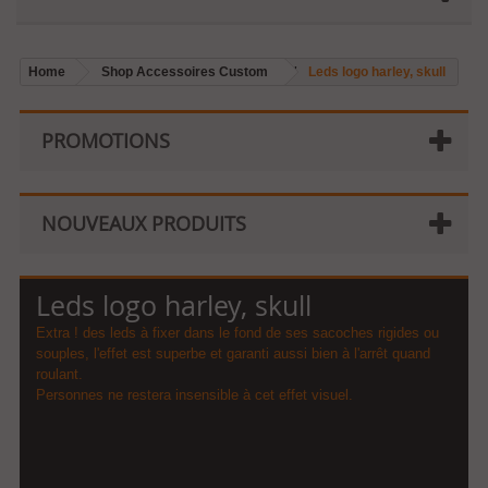
Home
Shop Accessoires Custom
Leds logo harley, skull
PROMOTIONS
NOUVEAUX PRODUITS
Leds logo harley, skull
Extra ! des leds à fixer dans le fond de ses sacoches rigides ou
souples, l'effet est superbe et garanti aussi bien à l'arrêt quand
roulant.
Personnes ne restera insensible à cet effet visuel.