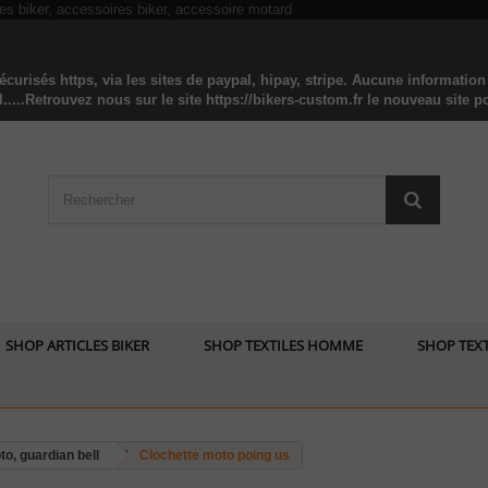
curisés https, via les sites de paypal, hipay, stripe. Aucune informatio
...Retrouvez nous sur le site https://bikers-custom.fr le nouveau site pou
SHOP ARTICLES BIKER
SHOP TEXTILES HOMME
SHOP TEXT
o, guardian bell
Clochette moto poing us