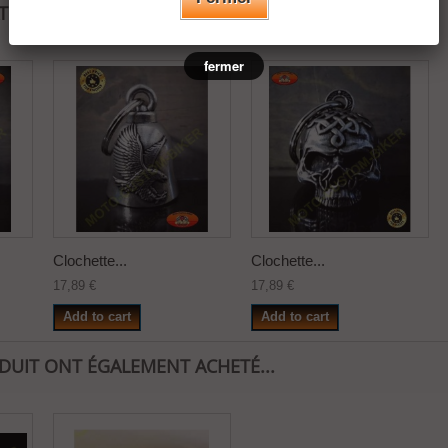
ATEGORY:
fermer
Clochette...
Clochette...
17,89 €
17,89 €
Add to cart
Add to cart
ODUIT ONT ÉGALEMENT ACHETÉ...