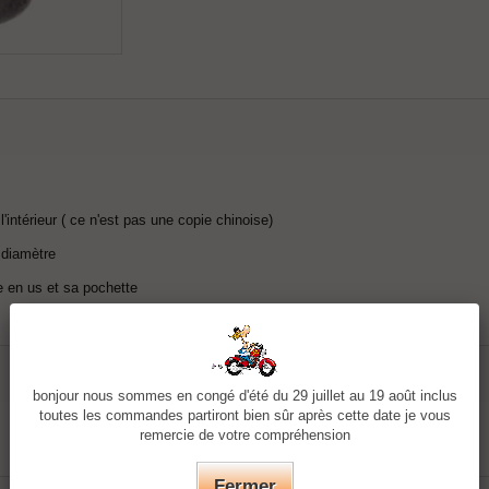
intérieur ( ce n'est pas une copie chinoise)
 diamètre
 en us et sa pochette
bonjour nous sommes en congé d'été du 29 juillet au 19 août inclus
toutes les commandes partiront bien sûr après cette date je vous
remercie de votre compréhension
Fermer