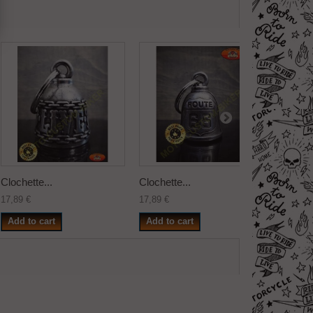
Clochette...
Clochette...
Clochett
17,89 €
17,89 €
17,89 €
Add to cart
Add to cart
Add to