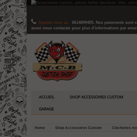
Appelez-nous au :
0614899405. Nos paiements sont sé
aussi nous contacter pour plus d'informations par email..
ACCUEIL
SHOP ACCESSOIRES CUSTOM
GARAGE
Home
Shop Accessoires Custom
Clochettes mot