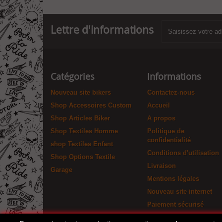
Lettre d'informations
Catégories
Informations
Nouveau site bikers
Contactez-nous
Shop Accessoires Custom
Accueil
Shop Articles Biker
A propos
Shop Textiles Homme
Politique de
confidentialité
shop Textiles Enfant
Conditions d'utilisation
Shop Options Textile
Livraison
Garage
Mentions légales
Nouveau site internet
Paiement sécurisé