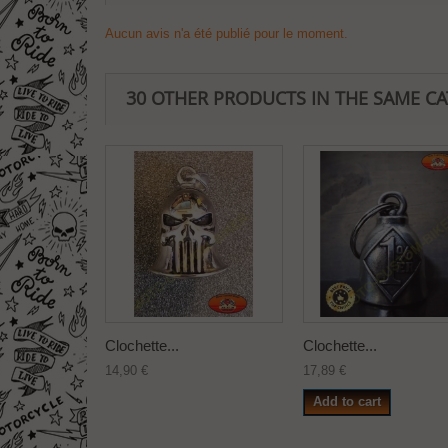
Aucun avis n'a été publié pour le moment.
30 OTHER PRODUCTS IN THE SAME C
Clochette...
Clochette...
14,90 €
17,89 €
Add to cart