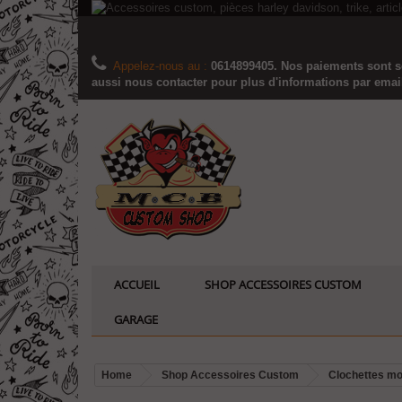
Appelez-nous au :
0614899405. Nos paiements sont sé
aussi nous contacter pour plus d'informations par email..
ACCUEIL
SHOP ACCESSOIRES CUSTOM
GARAGE
Home
Shop Accessoires Custom
Clochettes mot