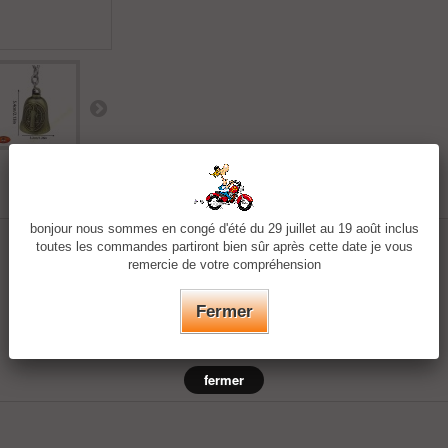
bonjour nous sommes en congé d'été du 29 juillet au 19 août inclus
toutes les commandes partiront bien sûr après cette date je vous
remercie de votre compréhension
Fermer
fermer