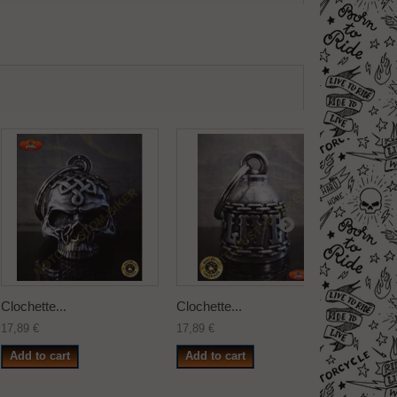
Clochette...
Clochette...
Clochett
17,89 €
17,89 €
17,89 €
Add to cart
Add to cart
Add to