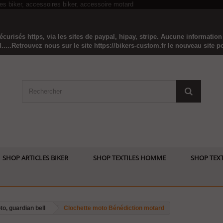
curisés https, via les sites de paypal, hipay, stripe. Aucune informatio
...Retrouvez nous sur le site https://bikers-custom.fr le nouveau site pou
SHOP ARTICLES BIKER
SHOP TEXTILES HOMME
SHOP TEXT
o, guardian bell
Clochette moto Bénédiction motard