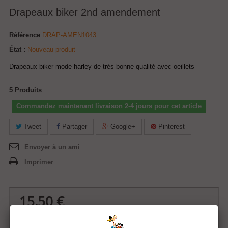
Drapeaux biker 2nd amendement
Référence
DRAP-AMEN1043
État :
Nouveau produit
Drapeaux biker mode harley de très bonne qualité avec oeillets
5
Produits
Commandez maintenant livraison 2-4 jours pour cet article
Tweet
Partager
Google+
Pinterest
Envoyer à un ami
Imprimer
15,50 €