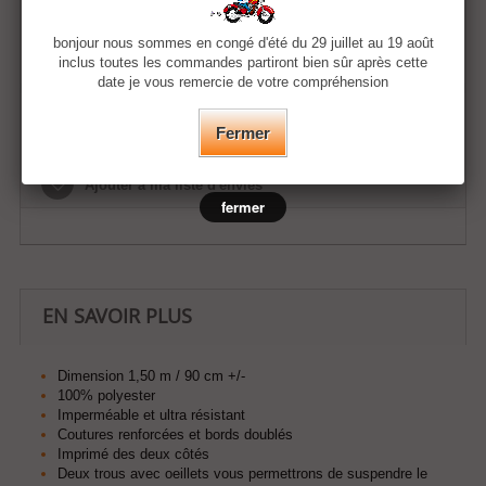
Quantité
bonjour nous sommes en congé d'été du 29 juillet au 19 août
inclus toutes les commandes partiront bien sûr après cette
date je vous remercie de votre compréhension
Ajouter au panier
Fermer
Ajouter à ma liste d'envies
fermer
EN SAVOIR PLUS
Dimension 1,50 m / 90 cm +/-
100% polyester
Imperméable et ultra résistant
Coutures renforcées et bords doublés
Imprimé des deux côtés
Deux trous avec oeillets vous permettrons de suspendre le