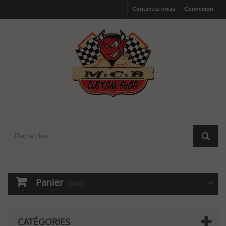
Contactez-nous
Connexion
Panier
(vide)
CATÉGORIES