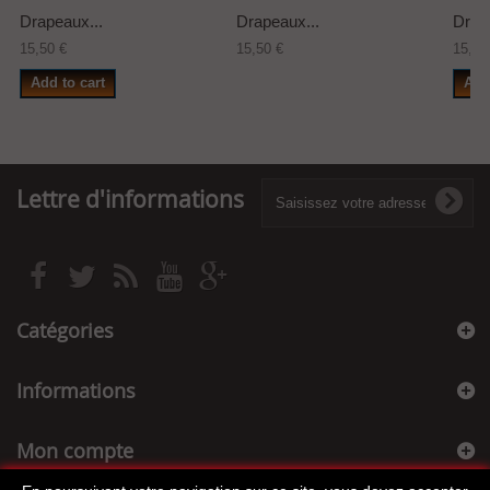
Drapeaux...
Drapeaux...
Drap
15,50 €
15,50 €
15,50
Add to cart
Add
Lettre d'informations
Catégories
Informations
Mon compte