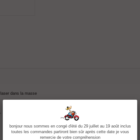
 laser dans la masse
,
bonjour nous sommes en congé d'été du 29 juillet au 19 août inclus
toutes les commandes partiront bien sûr après cette date je vous
remercie de votre compréhension