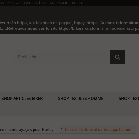
curisés https, via les sites de paypal, hipay, stripe. Aucune informatio
...Retrouvez nous sur le site https://bikers-custom.fr le nouveau site pou
SHOP ARTICLES BIKER
SHOP TEXTILES HOMME
SHOP TEXT
eins et embrayages pour Harley
Leviers de frein et embrayage flamme