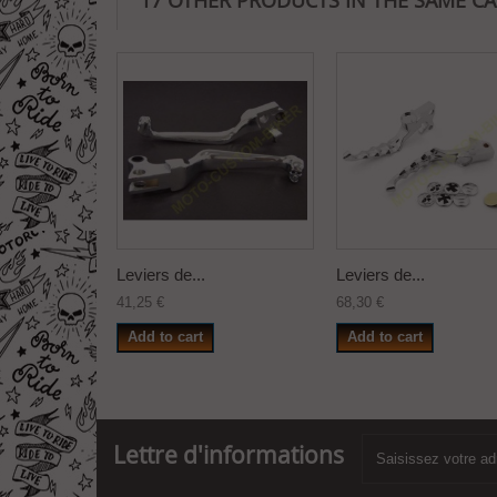
17 OTHER PRODUCTS IN THE SAME C
Leviers de...
Leviers de...
41,25 €
68,30 €
Add to cart
Add to cart
Lettre d'informations