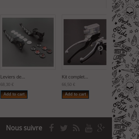
Leviers de...
Kit complet...
Kit comp
68,30 €
66,50 €
96,25 €
Add to cart
Add to cart
Add to
Nous suivre