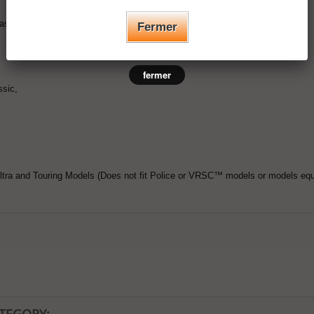
assic,
Fermer
fermer
ssic,
ra and Touring Models (Does not fit Police or VRSC™ models or models equip