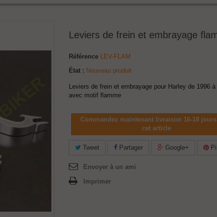
Leviers de frein et embrayage fl
Référence
LEV-FLAM
État :
Nouveau produit
Leviers de frein et embrayage pour Harley de 1996 à
avec motif flamme
Commandez maintenant livraison 16-18 jours
cet article
Tweet
Partager
Google+
Pi
Envoyer à un ami
Imprimer