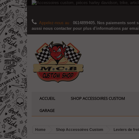
Appelez-nous au :
0614899405. Nos paiements sont sé
aussi nous contacter pour plus d'informations par email..
ACCUEIL
SHOP ACCESSOIRES CUSTOM
GARAGE
Home
Shop Accessoires Custom
Leviers de fr