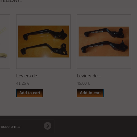
ATEGORY:
Leviers de...
Leviers de...
41,25 €
45,60 €
Add to cart
Add to cart