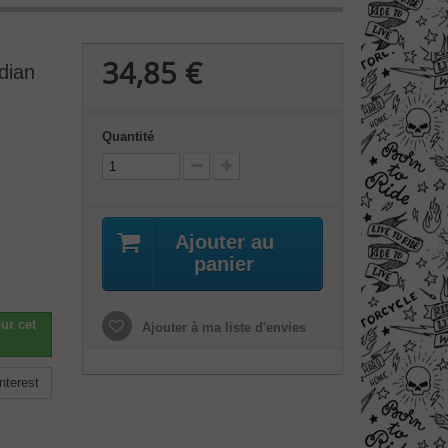
34,85 €
dian
Quantité
Ajouter au
panier
ur cet
Ajouter à ma liste d'envies
nterest