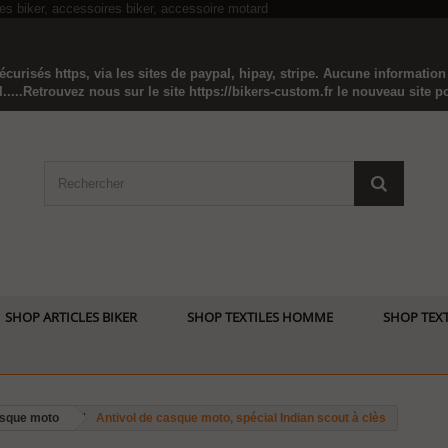
curisés https, via les sites de paypal, hipay, stripe. Aucune informatio
...Retrouvez nous sur le site https://bikers-custom.fr le nouveau site pou
SHOP ARTICLES BIKER
SHOP TEXTILES HOMME
SHOP TEXT
asque moto
Antivol de casque moto, spécial Indian scout à clès