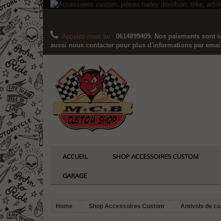
Appelez-nous au :
0614899405. Nos paiements sont sé
aussi nous contacter pour plus d'informations par email..
ACCUEIL
SHOP ACCESSOIRES CUSTOM
GARAGE
Home
Shop Accessoires Custom
Antivols de c