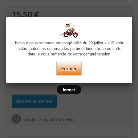
15,50 €
Quantité
bonjour nous sommes en congé d'été du 29 juillet au 19 août
inclus toutes les commandes partiront bien sûr après cette
Couleur
date je vous remercie de votre compréhension
Fermer
Age
fermer
Ajouter au panier
Ajouter à ma liste d'envies