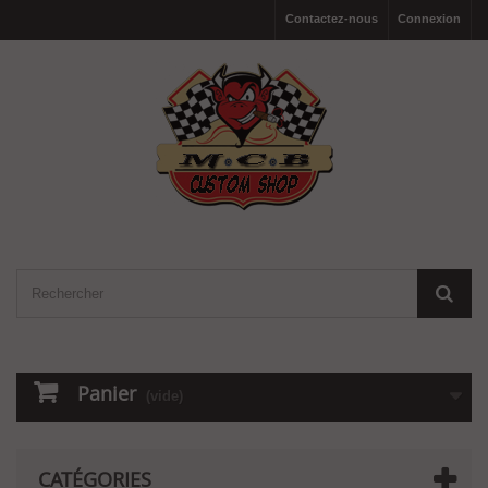
Contactez-nous
Connexion
Panier
(vide)
CATÉGORIES