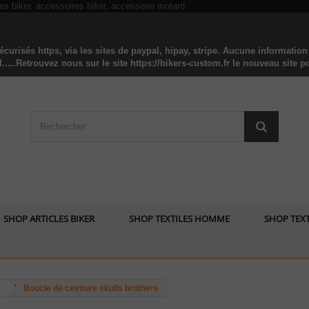
curisés https, via les sites de paypal, hipay, stripe. Aucune informatio
...Retrouvez nous sur le site https://bikers-custom.fr le nouveau site pou
SHOP ARTICLES BIKER
SHOP TEXTILES HOMME
SHOP TEXT
Boucle de ceinture skulls brothers