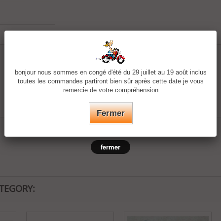
bonjour nous sommes en congé d'été du 29 juillet au 19 août inclus
toutes les commandes partiront bien sûr après cette date je vous
remercie de votre compréhension
Fermer
fermer
ATEGORY: