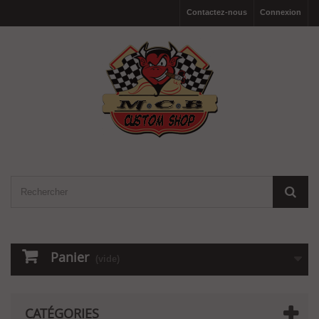
Contactez-nous
Connexion
Panier
(vide)
CATÉGORIES