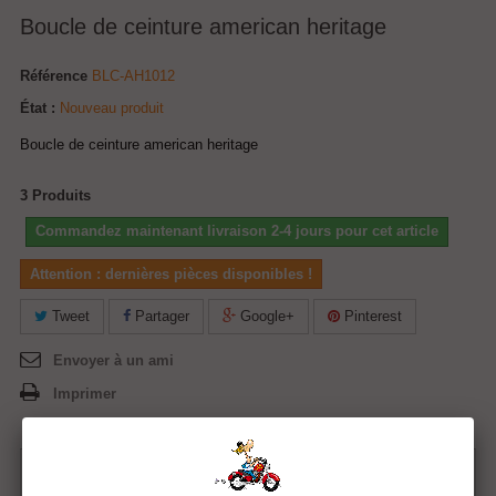
Boucle de ceinture american heritage
Référence
BLC-AH1012
État :
Nouveau produit
Boucle de ceinture american heritage
3
Produits
Commandez maintenant livraison 2-4 jours pour cet article
Attention : dernières pièces disponibles !
Tweet
Partager
Google+
Pinterest
Envoyer à un ami
Imprimer
20,50 €