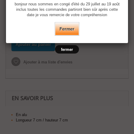
bonjour nous sommes en congé d'été du 29 juillet au 19 août
inclus toutes les commandes partiront bien sûr après cette
Quantité
date je vous remercie de votre compréhension
Fermer
Ajouter au panier
fermer
Ajouter à ma liste d'envies
EN SAVOIR PLUS
En alu
Longueur 7 cm / hauteur 7 cm