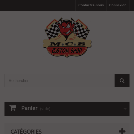
Contactez-nous
Connexion
Panier
(vide)
CATÉGORIES