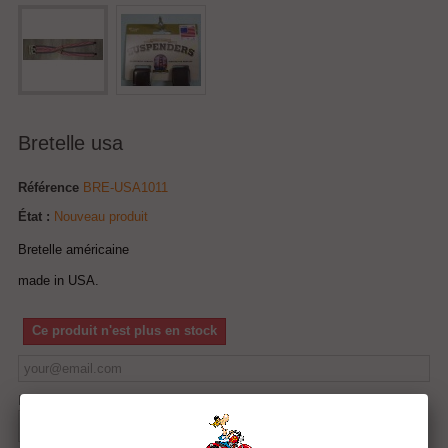
Bretelle usa
Référence
BRE-USA1011
État :
Nouveau produit
Bretelle américaine
made in USA.
Ce produit n'est plus en stock
Notify me when available
Tweet
Partager
Google+
Pinterest