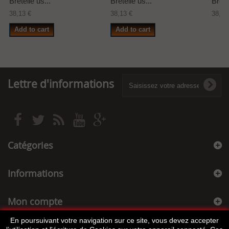
Bretelle us...
Bretelle us...
Brete
38,13 €
38,13 €
38,13
Add to cart
Add to cart
Lettre d'informations
Catégories
Informations
Mon compte
En poursuivant votre navigation sur ce site, vous devez accepter