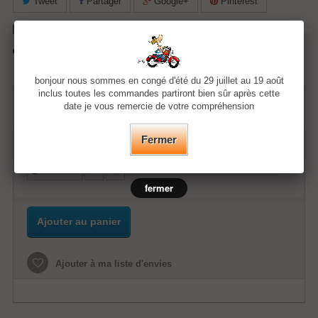
Tweet
Partager
Google+
Pinterest
Envoyer à un ami
Imprimer
bonjour nous sommes en congé d'été du 29 juillet au 19 août
inclus toutes les commandes partiront bien sûr après cette
40,49 €
date je vous remercie de votre compréhension
Fermer
Quantité
fermer
Ajouter au panier
Ajouter à ma liste d'envies