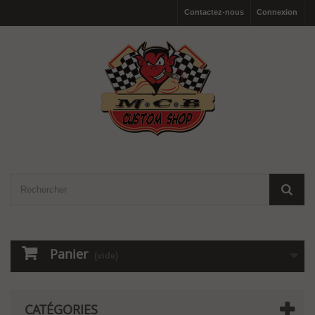
Contactez-nous
Connexion
Panier
(vide)
CATÉGORIES