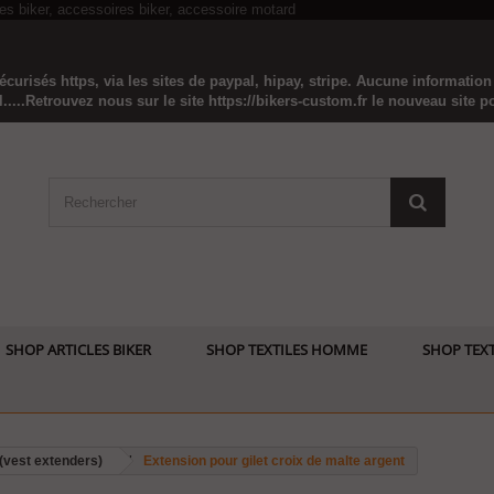
curisés https, via les sites de paypal, hipay, stripe. Aucune informatio
...Retrouvez nous sur le site https://bikers-custom.fr le nouveau site pou
SHOP ARTICLES BIKER
SHOP TEXTILES HOMME
SHOP TEXT
 (vest extenders)
Extension pour gilet croix de malte argent