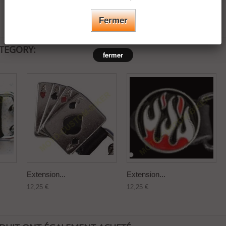
Fermer
ATEGORY:
fermer
Extension...
Extension...
12,25 €
12,25 €