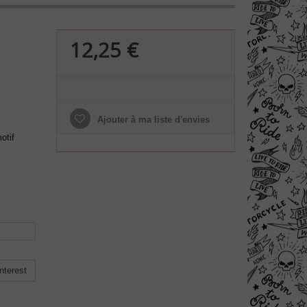
12,25 €
Ajouter à ma liste d'envies
otif
nterest