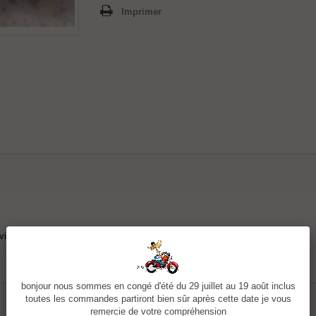
Imprimer
ient pas aux anciens gilet français ou l'attache était en forme de têton.)
bonjour nous sommes en congé d'été du 29 juillet au 19 août inclus
toutes les commandes partiront bien sûr après cette date je vous
remercie de votre compréhension