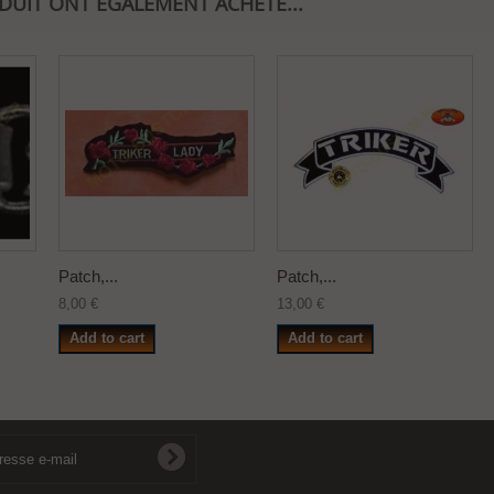
ODUIT ONT ÉGALEMENT ACHETÉ...
Patch,...
Patch,...
8,00 €
13,00 €
Add to cart
Add to cart