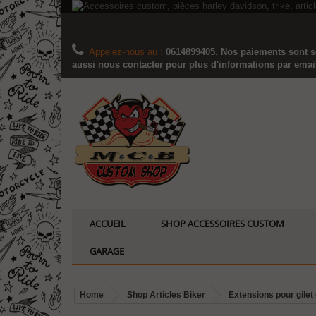
Appelez-nous au :
0614899405. Nos paiements sont sé
aussi nous contacter pour plus d'informations par email..
ACCUEIL
SHOP ACCESSOIRES CUSTOM
GARAGE
Home
Shop Articles Biker
Extensions pour gilet