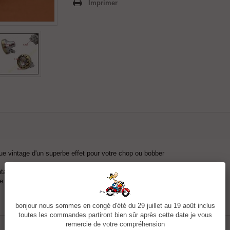
Imprimer
que vintage d'un superbe effet pour votre chop ou bobber
tage sur votre té de fourche.
le
bonjour nous sommes en congé d'été du 29 juillet au 19 août inclus
toutes les commandes partiront bien sûr après cette date je vous
remercie de votre compréhension