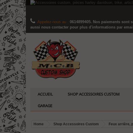
Appelez-nous au :
0614899405. Nos paiements sont sé
aussi nous contacter pour plus d'informations par email..
ACCUEIL
SHOP ACCESSOIRES CUSTOM
GARAGE
Home
Shop Accessoires Custom
Feux arrière, 