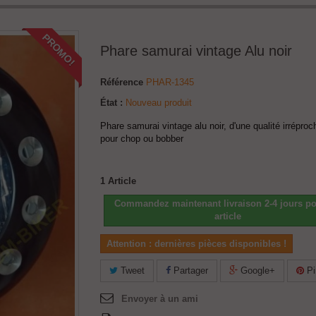
PROMO!
Phare samurai vintage Alu noir
Référence
PHAR-1345
État :
Nouveau produit
Phare samurai vintage alu noir, d'une qualité irréproc
pour chop ou bobber
1
Article
Commandez maintenant livraison 2-4 jours po
article
Attention : dernières pièces disponibles !
Tweet
Partager
Google+
Pi
Envoyer à un ami