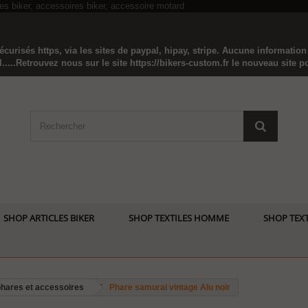
curisés https, via les sites de paypal, hipay, stripe. Aucune informatio
...Retrouvez nous sur le site https://bikers-custom.fr le nouveau site pou
SHOP ARTICLES BIKER
SHOP TEXTILES HOMME
SHOP TEXT
phares et accessoires
Phare samurai vintage Alu noir