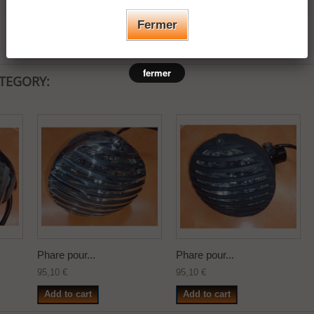
Fermer
fermer
ATEGORY:
Phare pour...
Phare pour...
95,10 €
95,10 €
Add to cart
Add to cart