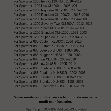
For Sportster 1200 Iron XL1200NS : 2018–2019
For Sportster 1200 Low XL1200L : 2006–2011
For Sportster 1200 Nightster XL1200N : 2007–2012
For Sportster 1200 Roadster XL1200CX : 2016–2019
For Sportster 1200 Roadster XL1200R : 2004–2009
For Sportster 1200 Seventy-Two XL1200V : 2012–2016
For Sportster 1200 Sport XLH1200S : 1996–2003
For Sportster 1200 Standard XLH1200 : 1988–2003
For Sportster 1200 SuperLow XL1200T : 2014–2017
For Sportster 883 Custom XL883C : 2004–2010
For Sportster 883 Custom XLH883C : 1998–2003
For Sportster 883 Deluxe XLH883 : 1988–1995
For Sportster 883 Hugger XLH883 : 1988–2003
For Sportster 883 Iron XL883N : 2009–2019
For Sportster 883 Low XL883L : 2005–2010
For Sportster 883 Roadster XL883R : 2005–2015
For Sportster 883 Roadster XLH883R : 2002–2003
For Sportster 883 Standard XL883 : 2004–2009
For Sportster 883 Standard XLH883 : 1988–2003
For Sportster 883 SuperLow XL883L : 2011–2019
Video montage du filtre, sur certain modèle une petite
modif est nécessaire.
https://ahp.li/30379f37a5b15e1a43b5.webm