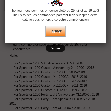
EN SAVOIR PLUS
bonjour nous sommes en congé d'été du 29 juillet au 19 août
inclus toutes les commandes partiront bien sûr après cette
Filtre à air pour injection ou carburateur
date je vous remercie de votre compréhension
Elément filtrant interchangeable et lavable k&n
Matière Alu noir
Fermer
Installation simple
Reniflards sont aussi intégrés au support de filtre.
Nous n'avons pas d'intermédiaire pour nos pièces moto, ce
qui a comme avantage un prix inférieur de 25% à la
fermer
concurrence.
Harley
For Sportster 1200 50th Anniversary XL50 : 2007
For Sportster 1200 Custom Anniversary XL1200C : 2013
For Sportster 1200 Custom XL1200C : 2004–2019
For Sportster 1200 Custom XL1200CA : 2013–2016
For Sportster 1200 Custom XL1200CB : 2012–2017
For Sportster 1200 Custom XL1200CP : 2011–2016
For Sportster 1200 Custom XLH1200C : 1996–2003
For Sportster 1200 Forty-Eight Anniversary XL1200X : 2018
For Sportster 1200 Forty-Eight Special XL1200XS : 2018–
2019
For Sportster 1200 Forty-Eight XL1200X : 2010–2019