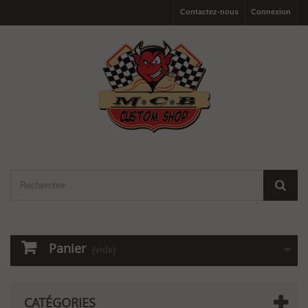
Contactez-nous
Connexion
Panier
(vide)
CATÉGORIES