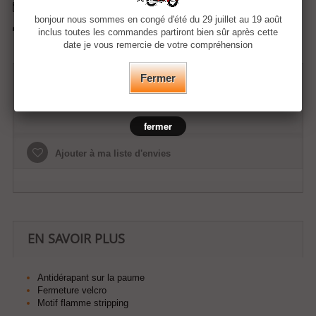
Envoyer à un ami
bonjour nous sommes en congé d'été du 29 juillet au 19 août
Imprimer
inclus toutes les commandes partiront bien sûr après cette
date je vous remercie de votre compréhension
20,00 €
Fermer
fermer
Ajouter à ma liste d'envies
EN SAVOIR PLUS
Antidérapant sur la paume
Fermeture velcro
Motif flamme stripping