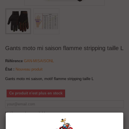
Gants moto mi saison flamme stripping taille L
Référence
GAN-MISAISONL
État :
Nouveau produit
Gants moto mi saison, motif flamme stripping taille L
Ce produit n'est plus en stock
Notify me when available
Tweet
Partager
Google+
Pinterest