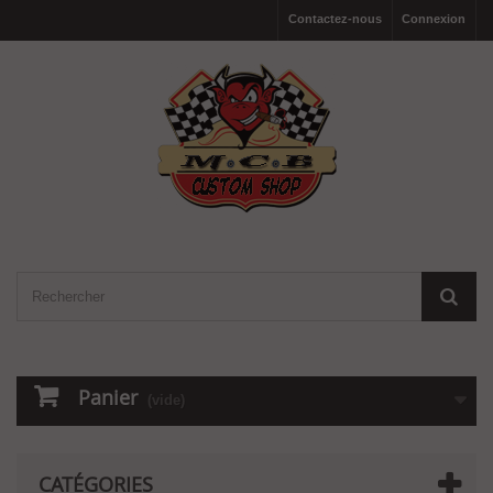
Contactez-nous
Connexion
Panier
(vide)
CATÉGORIES