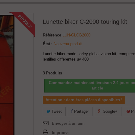
PROMO!
Lunette biker C-2000 touring kit
Référence
LUN-GLOB2000
État :
Nouveau produit
Lunette biker mode harley global vision kit, compren
lentilles différentes uv 400
3
Produits
Commandez maintenant livraison 2-4 jours po
article
Attention : dernières pièces disponibles !
Tweet
Partager
Google+
Pi
Envoyer à un ami
Imprimer