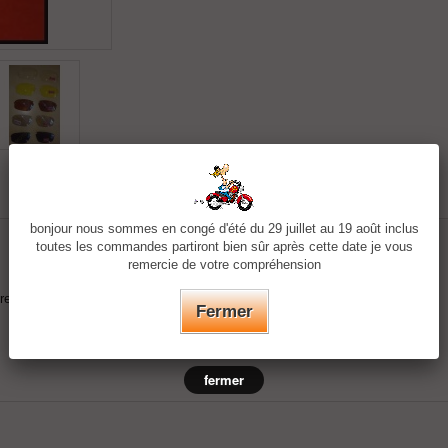
bonjour nous sommes en congé d'été du 29 juillet au 19 août inclus
toutes les commandes partiront bien sûr après cette date je vous
remercie de votre compréhension
férentes en uv 400
Fermer
fermer