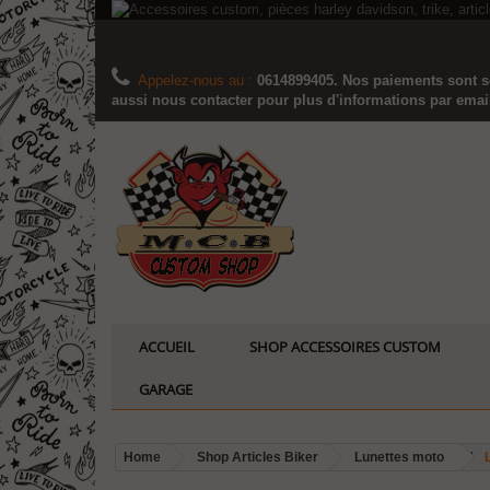
Appelez-nous au :
0614899405. Nos paiements sont sé
aussi nous contacter pour plus d'informations par email..
ACCUEIL
SHOP ACCESSOIRES CUSTOM
GARAGE
Home
Shop Articles Biker
Lunettes moto