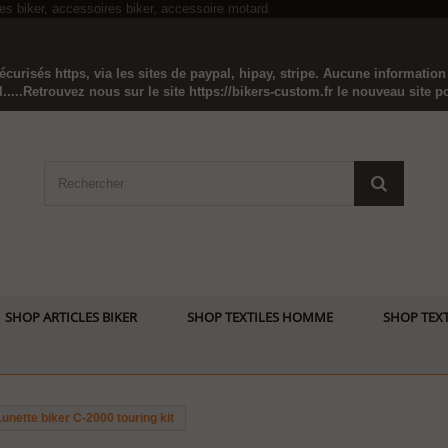
curisés https, via les sites de paypal, hipay, stripe. Aucune informatio
...Retrouvez nous sur le site https://bikers-custom.fr le nouveau site pou
SHOP ARTICLES BIKER
SHOP TEXTILES HOMME
SHOP TEXT
Lunette biker C-2000 touring kit