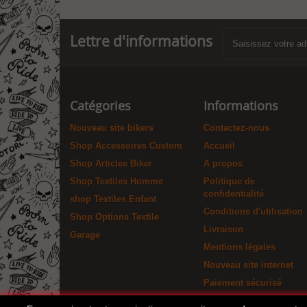
Lettre d'informations
Catégories
Informations
Nouveau site bikers
Contactez-nous
Shop Accessoires Custom
Accueil
Shop Articles Biker
A propos
Shop Textiles Homme
Politique de
confidentialité
shop Textiles Enfant
Conditions d'utilisation
Shop Options Textile
Livraison
Garage
Mentions légales
Nouveau site internet
Paiement sécurisé