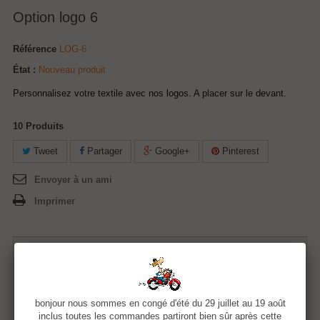
Option logo 6
Référence
LOG-6
État :
Nouveau produit
Personnalisez votre textile avec nos logos. A placer sur le devant.
10
Produits
Tweet
Partager
Google+
Pinterest
Envoyer à un ami
Imprimer
1,50 €
Quantité
bonjour nous sommes en congé d'été du 29 juillet au 19 août
inclus toutes les commandes partiront bien sûr après cette