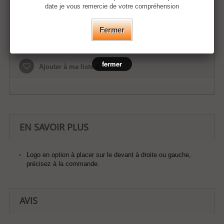
date je vous remercie de votre compréhension
Fermer
Ajouter au panier
fermer
Ajouter à ma liste d'envies
EN SAVOIR PLUS
Logo en option à placer sur le devant à droite ou gauche,
précisez à la commande.
AVIS