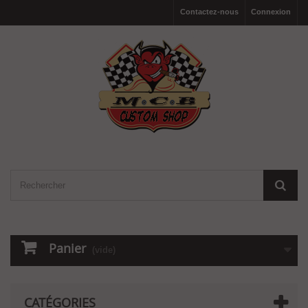
Contactez-nous
Connexion
Panier
(vide)
CATÉGORIES