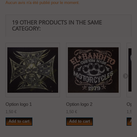
Aucun avis n'a été publié pour le moment.
19 OTHER PRODUCTS IN THE SAME
CATEGORY:
Option logo 1
Option logo 2
Optio
1,50 €
1,50 €
1,50 
Add to cart
Add to cart
Add