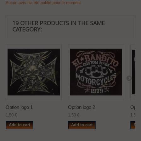
Aucun avis n'a été publié pour le moment.
19 OTHER PRODUCTS IN THE SAME
CATEGORY:
Option logo 1
Option logo 2
Optio
1,50 €
1,50 €
1,50 
Add to cart
Add to cart
Add