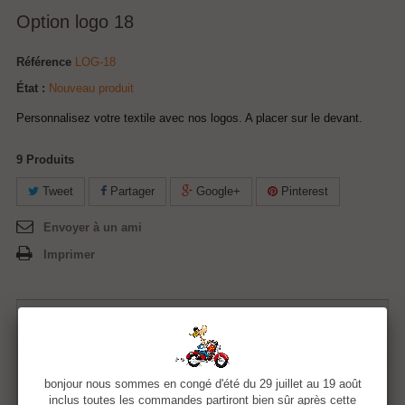
Option logo 18
Référence
LOG-18
État :
Nouveau produit
Personnalisez votre textile avec nos logos. A placer sur le devant.
9
Produits
Tweet
Partager
Google+
Pinterest
Envoyer à un ami
Imprimer
1,50 €
Quantité
bonjour nous sommes en congé d'été du 29 juillet au 19 août
inclus toutes les commandes partiront bien sûr après cette