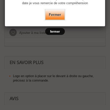
date je vous remercie de votre compréhension
Fermer
Ajouter au panier
fermer
Ajouter à ma liste d'envies
EN SAVOIR PLUS
Logo en option à placer sur le devant à droite ou gauche,
précisez à la commande.
AVIS