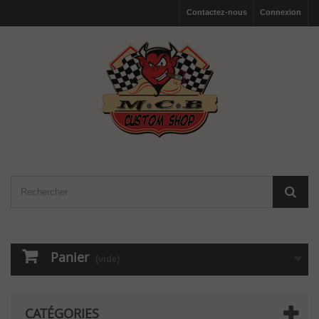
Contactez-nous
Connexion
Panier
(vide)
CATÉGORIES