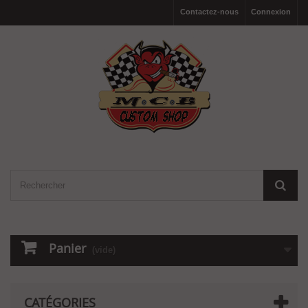
Contactez-nous
Connexion
Panier
(vide)
CATÉGORIES