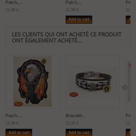
Patch,...
Patch,...
Patch
21,99 €
21,99 €
21,99
Add to cart
Add
LES CLIENTS QUI ONT ACHETÉ CE PRODUIT
ONT ÉGALEMENT ACHETÉ...
Patch,...
Bracelet...
Patch
11,99 €
12,25 €
11,00
Add to cart
Add to cart
Add