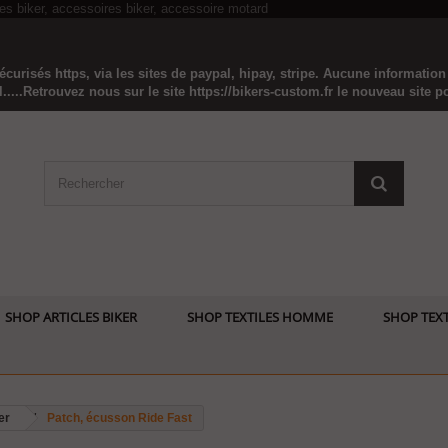
curisés https, via les sites de paypal, hipay, stripe. Aucune informatio
...Retrouvez nous sur le site https://bikers-custom.fr le nouveau site pou
SHOP ARTICLES BIKER
SHOP TEXTILES HOMME
SHOP TEXT
er
Patch, écusson Ride Fast