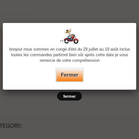
bonjour nous sommes en congé d'été du 29 juillet au 19 août inclus
toutes les commandes partiront bien sûr après cette date je vous
remercie de votre compréhension
Fermer
fermer
ATEGORY: