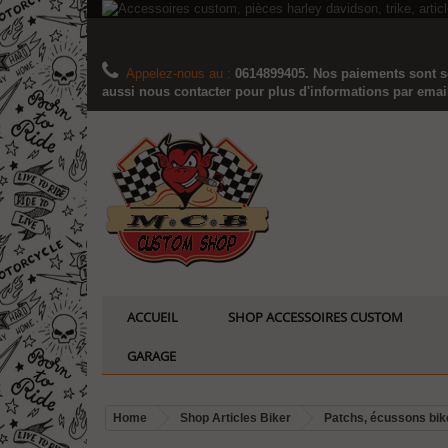
Appelez-nous au :
0614899405. Nos paiements sont sé
aussi nous contacter pour plus d'informations par email..
ACCUEIL
SHOP ACCESSOIRES CUSTOM
GARAGE
Home
Shop Articles Biker
Patchs, écussons bik