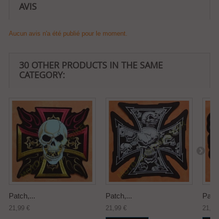
AVIS
Aucun avis n'a été publié pour le moment.
30 OTHER PRODUCTS IN THE SAME
CATEGORY:
Patch,...
Patch,...
Patch
21,99 €
21,99 €
21,99