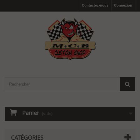
Contactez-nous
Connexion
Panier
(vide)
CATÉGORIES