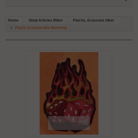
Home
Shop Articles Biker
Patchs, écussons biker
Patch, écusson dés flamming
Agrandir l'image