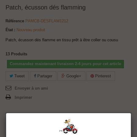
Patch, écusson dés flamming
Référence
PAMCB-DESFLAM1212
État :
Nouveau produit
Patch, écusson dés flamme en tissu prêt à être coller ou cousu
13
Produits
Commandez maintenant livraison 2-4 jours pour cet article
Tweet
Partager
Google+
Pinterest
Envoyer à un ami
Imprimer
13,00 €