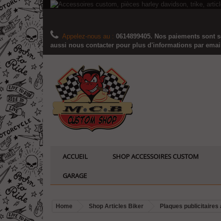
Appelez-nous au :
0614899405. Nos paiements sont sé
aussi nous contacter pour plus d'informations par email..
ACCUEIL
SHOP ACCESSOIRES CUSTOM
GARAGE
Home
Shop Articles Biker
Plaques publicitaires