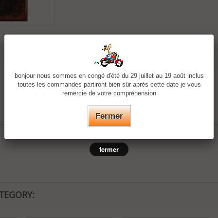
bonjour nous sommes en congé d'été du 29 juillet au 19 août inclus
toutes les commandes partiront bien sûr après cette date je vous
remercie de votre compréhension
Fermer
fermer
ATEGORY: