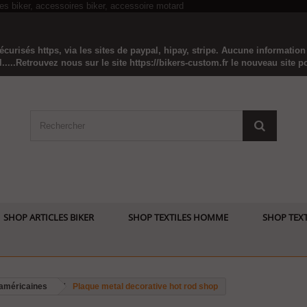
curisés https, via les sites de paypal, hipay, stripe. Aucune informatio
...Retrouvez nous sur le site https://bikers-custom.fr le nouveau site pou
SHOP ARTICLES BIKER
SHOP TEXTILES HOMME
SHOP TEXT
 américaines
Plaque metal decorative hot rod shop